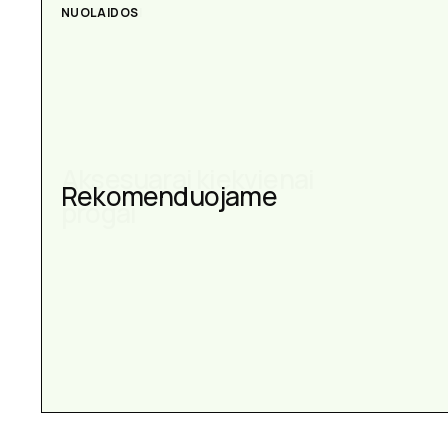
AKSESUARAI
Aksesuarai kiekvienai
progai