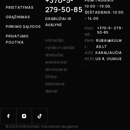
+370-5-
PENKTADIENIS:
10:00 - 19:00,
279-50-85
PRISTATYMAS
ŠEŠTADIENIS: 10:00
GRĄŽINIMAS
- 14:00
DRABUŽIAI IR
AVALYNĖ
PIRKIMO SĄLYGOS
+370-5- 279-
PHO
50-85
NE:
PRIVATUMO
Moteriški,
EMAI
RUBAI@KULM
POLITIKA
L:
AS.LT
vyriški ir vaikiški
ADD
KARALIAUČIA
drabužiai,
RESS
US 8, VILNIUS
avalynė bei
:
aksesuarai.
Stilius
kiekvienai
dienai.
© 2025 UAB Kulmas. Visos teisės saugomos