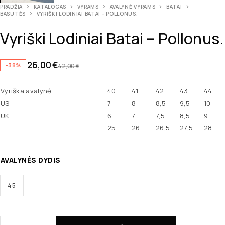
PRADŽIA
KATALOGAS
VYRAMS
AVALYNĖ VYRAMS
BATAI
BASUTĖS
VYRIŠKI LODINIAI BATAI – POLLONUS.
Vyriški Lodiniai Batai – Pollonus.
26,00
€
-38%
42,00
€
Vyriška avalynė
40
41
42
43
44
US
7
8
8,5
9,5
10
UK
6
7
7,5
8,5
9
25
26
26,5
27,5
28
AVALYNĖS DYDIS
45