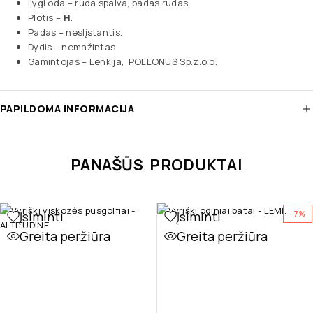
Lygi oda – ruda spalva, padas rudas.
Plotis –
H
.
Padas – neslįstantis.
Dydis – nemažintas.
Gamintojas – Lenkija, POLLONUS Sp.z.o.o.
PAPILDOMA INFORMACIJA
PANAŠŪS PRODUKTAI
Įsiminti
Įsiminti
-7%
Greita peržiūra
Greita peržiūra