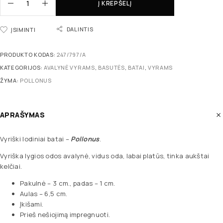
Į KREPŠELĮ
DALINTIS
ĮSIMINTI
PRODUKTO KODAS:
247/797/A
KATEGORIJOS:
AVALYNĖ VYRAMS
,
BASUTĖS
,
BATAI
,
VYRAMS
ŽYMA:
POLLONUS
APRAŠYMAS
Vyriški lodiniai batai –
Pollonus
.
Vyriška lygios odos avalynė, vidus oda, labai platūs, tinka aukštai
kelčiai.
Pakulnė – 3 cm., padas – 1 cm.
Aulas – 6,5 cm.
Įkišami.
Prieš nešiojimą impregnuoti.