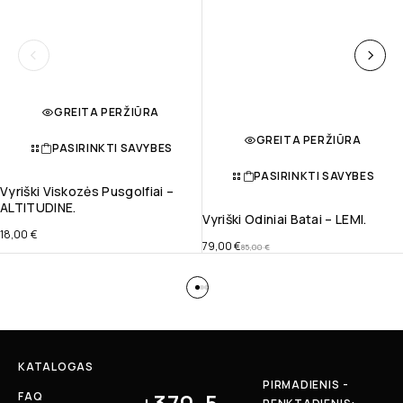
GREITA PERŽIŪRA
GREITA PERŽIŪRA
PASIRINKTI SAVYBES
PASIRINKTI SAVYBES
Vyriški Viskozės Pusgolfiai –
ALTITUDINE.
Vyriški Odiniai Batai – LEMI.
18,00
€
79,00
€
85,00
€
KATALOGAS
PIRMADIENIS -
FAQ