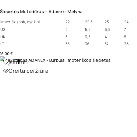
Šlepetės Moteriškos – Adanex- Mėlyna.
Moteriškų batų dydžiai
22
22,5
23
24
US
5
5,5
6,5
7
UK
3
3,5
4
5
LT
35
36
37
38
16,00
€
Įsiminti
Greita peržiūra