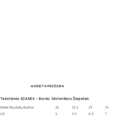
GREITA PERŽIŪRA
Tekstilinės ADANEX – Bordo, Moteriškos Šlepetės.
Moteriškų batų dydžiai
22
22,5
23
24
US
5
5,5
6,5
7