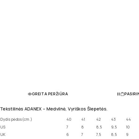
GREITA PERŽIŪRA
PASIRI
Tekstilinės ADANEX – Medvilnė, Vyriškos Šlepetės.
Dydis pėdos(cm.)
40
41
42
43
44
US
7
8
8,5
9,5
10
UK
6
7
7,5
8,5
9