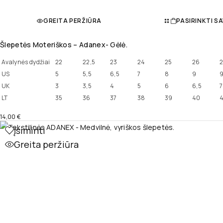
GREITA PERŽIŪRA
PASIRINKTI S
Šlepetės Moteriškos – Adanex- Gėlė.
Avalynės dydžiai
22
22,5
23
24
25
26
2
US
5
5,5
6,5
7
8
9
9
UK
3
3,5
4
5
6
6,5
7
LT
35
36
37
38
39
40
4
14,00
€
Įsiminti
Greita peržiūra