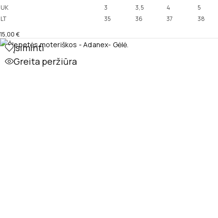
UK
3
3,5
4
5
LT
35
36
37
38
15,00
€
Įsiminti
Greita peržiūra