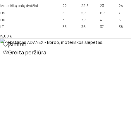
Moteriškų batų dydžiai
22
22,5
23
24
US
5
5,5
6,5
7
UK
3
3,5
4
5
LT
35
36
37
38
15,00
€
Įsiminti
Greita peržiūra