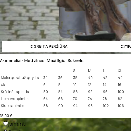
GREITA PERŽIŪRA
P
Akmenėliai- Medvilnės, Maxi Ilgio Suknelė.
S
M
L
XL
Moterų drabužių dydis
34
36
38
40
42
44
uk
6
8
10
12
14
16
Krūtinės apimtis
80
84
88
92
96
100
Liemens apimtis
64
66
70
74
78
82
Klubų apimtis
88
90
94
98
102
106
18,00
€
Įsiminti