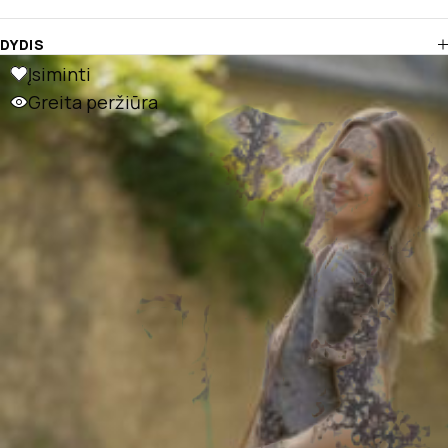
DYDIS
Įsiminti
Greita peržiūra