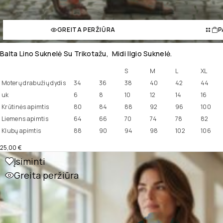
GREITA PERŽIŪRA
P
Balta Lino Suknelė Su Trikotažu, Midi Ilgio Suknelė.
S
M
L
XL
Moterų drabužių dydis
34
36
38
40
42
44
uk
6
8
10
12
14
16
Krūtinės apimtis
80
84
88
92
96
100
Liemens apimtis
64
66
70
74
78
82
Klubų apimtis
88
90
94
98
102
106
25,00
€
Įsiminti
Greita peržiūra