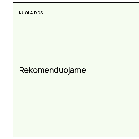
AKSESUARAI
Aksesuarai kiekvienai
progai