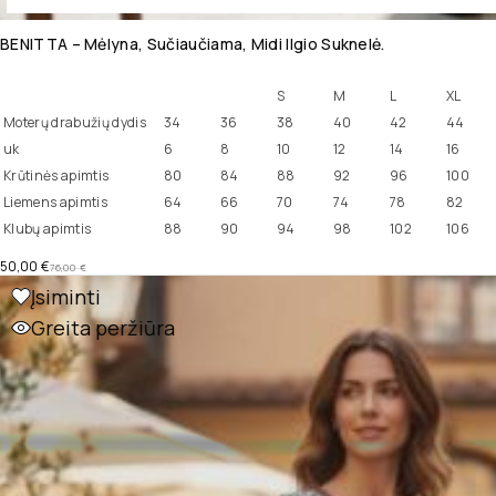
BENITTA – Mėlyna, Sučiaučiama, Midi Ilgio Suknelė.
S
M
L
XL
Moterų drabužių dydis
34
36
38
40
42
44
uk
6
8
10
12
14
16
Krūtinės apimtis
80
84
88
92
96
100
Liemens apimtis
64
66
70
74
78
82
Klubų apimtis
88
90
94
98
102
106
50,00
€
76,00
€
Įsiminti
Greita peržiūra