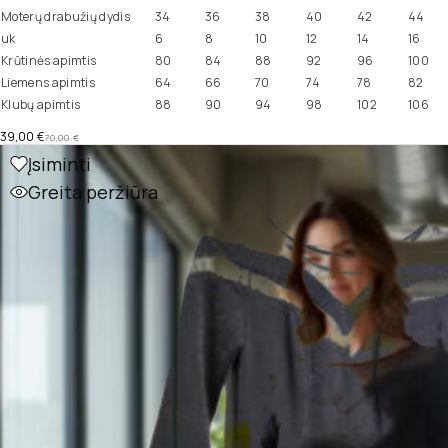
Moterų drabužių dydis
34
36
38
40
42
44
uk
6
8
10
12
14
16
Krūtinės apimtis
80
84
88
92
96
100
Liemens apimtis
64
66
70
74
78
82
Klubų apimtis
88
90
94
98
102
106
39,00
€
70,00
€
Įsiminti
Greita peržiūra