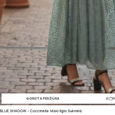
GREITA PERŽIŪRA
P
BLUE SHADOW – Coccinella Maxi Ilgio Suknelė.