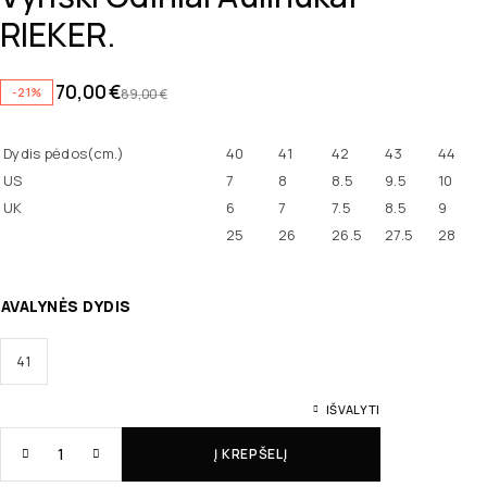
RIEKER.
70,00
€
-21%
89,00
€
Dydis pėdos(cm.)
40
41
42
43
44
US
7
8
8.5
9.5
10
UK
6
7
7.5
8.5
9
25
26
26.5
27.5
28
AVALYNĖS DYDIS
41
IŠVALYTI
Į KREPŠELĮ