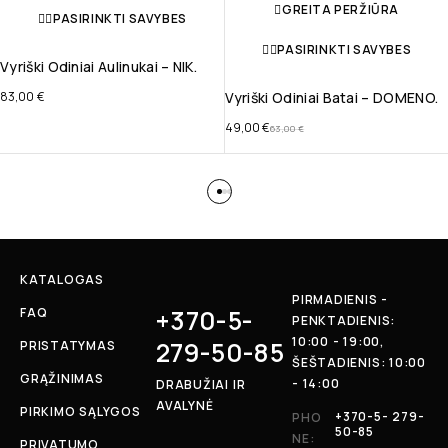
GREITA PERŽIŪRA
PASIRINKTI SAVYBES
PASIRINKTI SAVYBES
Vyriški Odiniai Aulinukai – NIK.
83,00
€
Vyriški Odiniai Batai – DOMENO.
49,00
€
63,00
€
KATALOGAS
PIRMADIENIS -
+370-5-
FAQ
PENKTADIENIS:
10:00 - 19:00,
279-50-85
PRISTATYMAS
ŠEŠTADIENIS: 10:00
GRĄŽINIMAS
- 14:00
DRABUŽIAI IR
AVALYNĖ
PIRKIMO SĄLYGOS
+370-5- 279-
PHO
50-85
NE:
PRIVATUMO