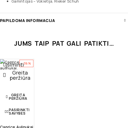
Gamintojas – Vokietija, Rieker Schuh
PAPILDOMA INFORMACIJA
JUMS TAIP PAT GALI PATIKTI…
Įsiminti
-36%
Greita
peržiūra
GREITA
PERŽIŪRA
PASIRINKTI
SAVYBES
Caprice Aulinukai.