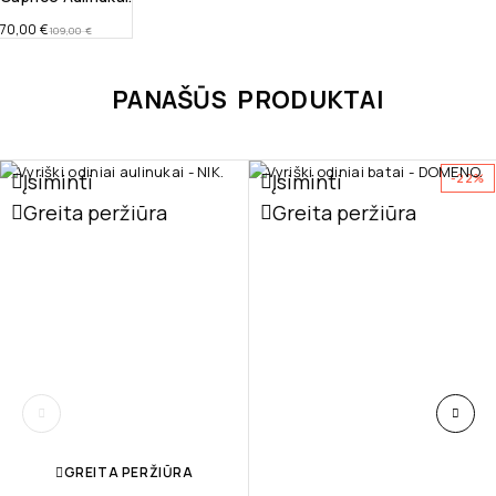
70,00
€
109,00
€
PANAŠŪS PRODUKTAI
Įsiminti
Įsiminti
-22%
Greita peržiūra
Greita peržiūra
GREITA PERŽIŪRA