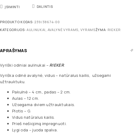
DALINTIS
ĮSIMINTI
PRODUKTO KODAS:
239/38674-00
KATEGORIJOS:
AULINUKAI
,
AVALYNĖ VYRAMS
,
VYRAMS
ŽYMA:
RIEKER
APRAŠYMAS
Vyriški odiniai aulinukai –
RIEKER
.
Vyriška odinė avalynė, vidus – natūralus kailis, užsegami
užtrauktuku.
Pakulnė – 4 cm., padas – 2 cm.
Aulas – 12 cm.
Užsegama dviem užtrauktukais.
Plotis – G.
Vidus natūralus kailis.
Prieš nešiojimą impregnuoti.
Lygi oda – juoda spalva.