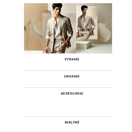
VYRAMS
VAIKAMS
AKSESUARAI
AVALYNĖ