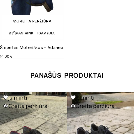
GREITA PERŽIŪRA
PASIRINKTI SAVYBES
Šlepetės Moteriškos – Adanex.
14,00
€
PANAŠŪS PRODUKTAI
Įsiminti
Įsiminti
Greita peržiūra
Greita peržiūra