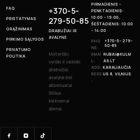
PIRMADIENIS -
+370-5-
FAQ
PENKTADIENIS:
10:00 - 19:00,
279-50-85
PRISTATYMAS
ŠEŠTADIENIS: 10:00
GRĄŽINIMAS
- 14:00
DRABUŽIAI IR
AVALYNĖ
PIRKIMO SĄLYGOS
+370-5- 279-
PHO
50-85
NE:
PRIVATUMO
Moteriški,
EMAI
RUBAI@KULM
POLITIKA
L:
AS.LT
vyriški ir vaikiški
ADD
KARALIAUČIA
drabužiai,
RESS
US 8, VILNIUS
avalynė bei
:
aksesuarai.
Stilius
kiekvienai
dienai.