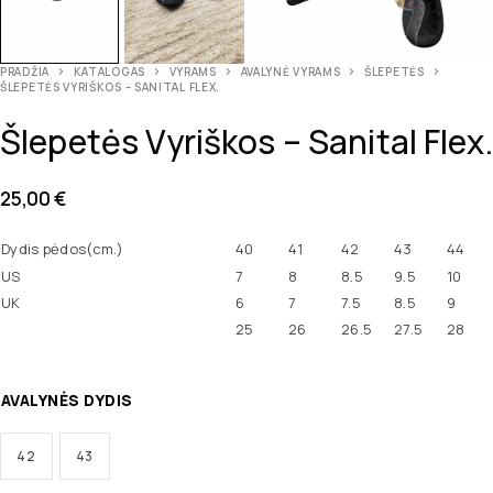
PRADŽIA
KATALOGAS
VYRAMS
AVALYNĖ VYRAMS
ŠLEPETĖS
ŠLEPETĖS VYRIŠKOS – SANITAL FLEX.
Šlepetės Vyriškos – Sanital Flex.
25,00
€
Dydis pėdos(cm.)
40
41
42
43
44
US
7
8
8.5
9.5
10
UK
6
7
7.5
8.5
9
25
26
26.5
27.5
28
AVALYNĖS DYDIS
42
43