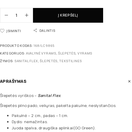
Į KREPŠELĮ
DALINTIS
ĮSIMINTI
PRODUKTO KODAS:
168/LC9865
KATEGORIJOS:
AVALYNĖ VYRAMS
,
ŠLEPETĖS
,
VYRAMS
ŽYMOS:
SANITAL FLEX
,
ŠLEPETĖS
,
TEKSTILINES
APRAŠYMAS
Šlepetės vyriškos –
Sanital Flex
.
Šlepetės pilno pado, veliųras, pakelta pakulne, neslystančios.
Pakulnė – 2 cm., padas – 1 cm.
Dydis: nemažintas.
Juoda spalva, draugiška aplinkai(GO Green).