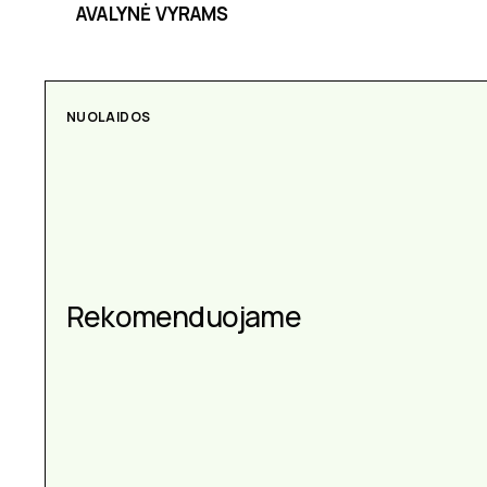
AVALYNĖ VYRAMS
NUOLAIDOS
AKSESUARAI
Aksesuarai kiekvienai
Rekomenduojame
progai