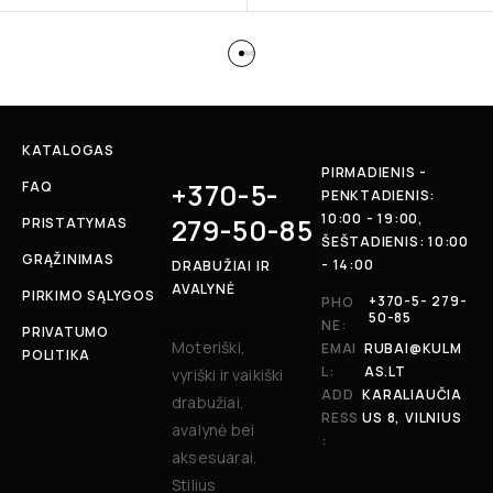
KATALOGAS
PIRMADIENIS -
+370-5-
FAQ
PENKTADIENIS:
10:00 - 19:00,
279-50-85
PRISTATYMAS
ŠEŠTADIENIS: 10:00
GRĄŽINIMAS
- 14:00
DRABUŽIAI IR
AVALYNĖ
PIRKIMO SĄLYGOS
+370-5- 279-
PHO
50-85
NE:
PRIVATUMO
Moteriški,
EMAI
RUBAI@KULM
POLITIKA
L:
AS.LT
vyriški ir vaikiški
ADD
KARALIAUČIA
drabužiai,
RESS
US 8, VILNIUS
avalynė bei
:
aksesuarai.
Stilius