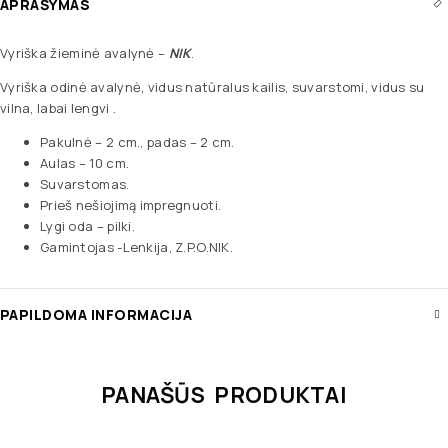
APRAŠYMAS
Vyriška žieminė avalynė –
NIK
.
Vyriška odinė avalynė, vidus natūralus kailis, suvarstomi, vidus su
vilna, labai lengvi .
Pakulnė – 2 cm., padas – 2 cm.
Aulas – 10 cm.
Suvarstomas.
Prieš nešiojimą impregnuoti.
Lygi oda – pilki.
Gamintojas -Lenkija, Z.P.O.NIK.
PAPILDOMA INFORMACIJA
PANAŠŪS PRODUKTAI