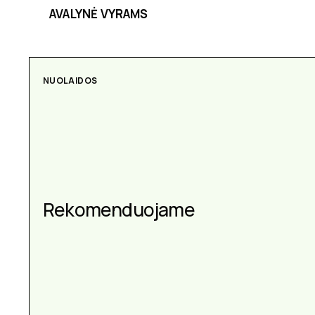
AVALYNĖ VYRAMS
NUOLAIDOS
AKSESUARAI
Aksesuarai kiekvienai
Rekomenduojame
progai