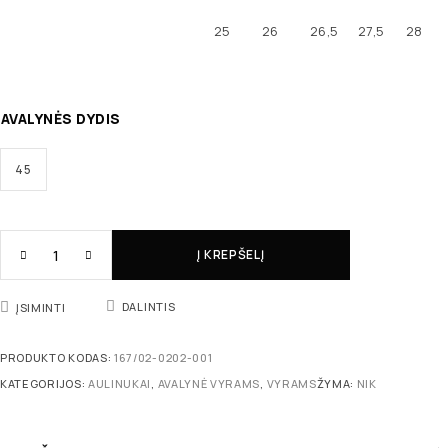
25
26
26,5
27,5
28
AVALYNĖS DYDIS
45
Į KREPŠELĮ
DALINTIS
ĮSIMINTI
PRODUKTO KODAS:
167/02-0202-001
KATEGORIJOS:
AULINUKAI
,
AVALYNĖ VYRAMS
,
VYRAMS
ŽYMA:
NIK