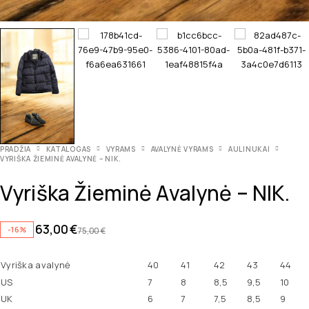
PRADŽIA
KATALOGAS
VYRAMS
AVALYNĖ VYRAMS
AULINUKAI
VYRIŠKA ŽIEMINĖ AVALYNĖ – NIK.
Vyriška Žieminė Avalynė – NIK.
63,00
€
-16%
75,00
€
Vyriška avalynė
40
41
42
43
44
US
7
8
8,5
9,5
10
UK
6
7
7,5
8,5
9