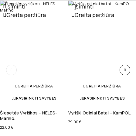
Įsiminti
Įsiminti
Greita peržiūra
Greita peržiūra
GREITA PERŽIŪRA
GREITA PERŽIŪRA
PASIRINKTI SAVYBES
PASIRINKTI SAVYBES
Šlepetės Vyriškos – NELES-
Vyriški Odiniai Batai – KamPOL.
Marino.
79,00
€
22,00
€