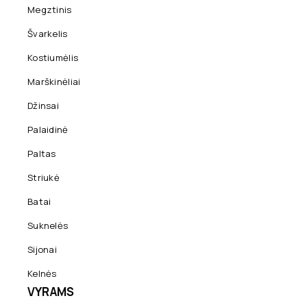
Megztinis
Švarkelis
Kostiumėlis
Marškinėliai
Džinsai
Palaidinė
Paltas
Striukė
Batai
Suknelės
Sijonai
Kelnės
VYRAMS