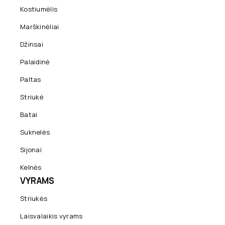
Kostiumėlis
Marškinėliai
Džinsai
Palaidinė
Paltas
Striukė
Batai
Suknelės
Sijonai
Kelnės
VYRAMS
Striukės
Laisvalaikis vyrams