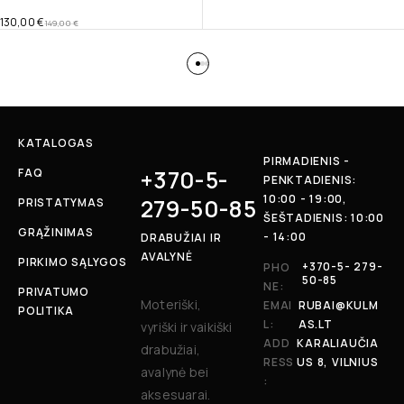
130,00
€
149,00
€
KATALOGAS
PIRMADIENIS -
+370-5-
FAQ
PENKTADIENIS:
10:00 - 19:00,
279-50-85
PRISTATYMAS
ŠEŠTADIENIS: 10:00
GRĄŽINIMAS
- 14:00
DRABUŽIAI IR
AVALYNĖ
PIRKIMO SĄLYGOS
+370-5- 279-
PHO
50-85
NE:
PRIVATUMO
Moteriški,
EMAI
RUBAI@KULM
POLITIKA
L:
AS.LT
vyriški ir vaikiški
ADD
KARALIAUČIA
drabužiai,
RESS
US 8, VILNIUS
avalynė bei
:
aksesuarai.