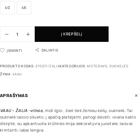
40
46
Į KREPŠELĮ
DALINTIS
ĮSIMINTI
PRODUKTO KODAS:
270217/ZALIA
KATEGORIJOS:
MOTERIMS
,
SUKNELĖS
ŽYMA:
VAAU
APRAŠYMAS
VAAU – ŽALIA -vilnos,
midi ilgio , šiek tiek žemiau kelių,
suknelė
.
Tai
suknelė laisvo silueto, į apačią platėjanti, patogi dėvėti. ovalia kaklo
iškirptė, su apkantuota krūtinės linija dekoratyvia juostele, laisvai
krintanti, labai lengva.