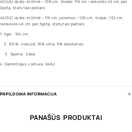
40(46) dydis: krūtinė – 108 cm, klubai- 116 cm, rankovės 40 cm. per
žąstą, statytais pečiais.
46(52) dydis: krūtinė – 116 cm, juosmuo – 126 cm., klubai- 132 cm,
rankovės 40 cm. per žąstą, statytais pečiais.
1. Ilgis : 104 cm.
2. 80 % viskozė, 15% vilna, 5% elastanas.
3. Spalva : žalia.
4. Gamintojas -Lietuva, VAAU.
PAPILDOMA INFORMACIJA
PANAŠŪS PRODUKTAI