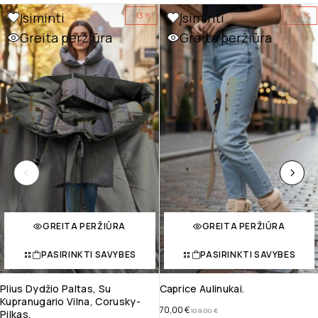
Įsiminti
Įsiminti
-13%
-36%
Greita peržiūra
Greita peržiūra
GREITA PERŽIŪRA
GREITA PERŽIŪRA
PASIRINKTI SAVYBES
PASIRINKTI SAVYBES
Plius Dydžio Paltas, Su
Caprice Aulinukai.
Kupranugario Vilna, Corusky-
70,00
€
109,00
€
Pilkas.