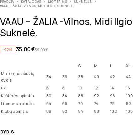
PRADŽIA
KATALOGAS
MOTERIMS
SUKNELĖS
VAAU – ŽALIA -VILNOS, MIDI ILGIO SUKNELĖ.
VAAU – ŽALIA -vilnos, Midi Ilgio
Suknelė.
35,00
€
-10%
39,00
€
S
M
L
XL
Moterų drabužių
34
36
38
40
42
44
dydis
uk
6
8
10
12
14
16
Krūtinės apimtis
80
84
88
92
96
100
Liemens apimtis
64
66
70
74
78
82
Klubų apimtis
88
90
94
98
102
106
DYDIS