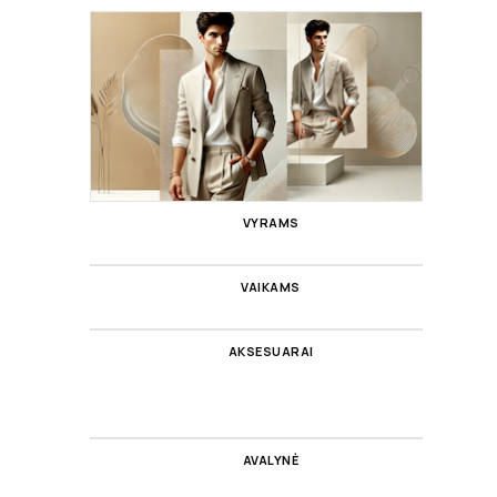
VYRAMS
VAIKAMS
AKSESUARAI
AVALYNĖ