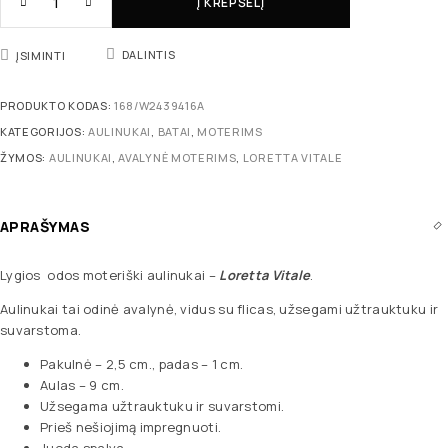
Į KREPŠELĮ
DALINTIS
ĮSIMINTI
PRODUKTO KODAS:
168/W2439416A
KATEGORIJOS:
AULINUKAI
,
BATAI
,
MOTERIMS
ŽYMOS:
AULINUKAI
,
AVALYNĖ MOTERIMS
,
LORETTA VITALE
APRAŠYMAS
Lygios odos moteriški aulinukai –
Loretta Vitale
.
Aulinukai tai odinė avalynė, vidus su flicas, užsegami užtrauktuku ir
suvarstoma.
Pakulnė – 2,5 cm., padas – 1 cm.
Aulas – 9 cm.
Užsegama užtrauktuku ir suvarstomi.
Prieš nešiojimą impregnuoti.
Juoda spalva.