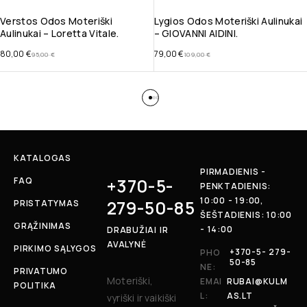
Verstos Odos Moteriški
Lygios Odos Moteriški Aulinukai
Aulinukai – Loretta Vitale.
– GIOVANNI AIDINI.
80,00
€
79,00
€
95,00
€
109,00
€
KATALOGAS
PIRMADIENIS -
+370-5-
FAQ
PENKTADIENIS:
10:00 - 19:00,
279-50-85
PRISTATYMAS
ŠEŠTADIENIS: 10:00
GRĄŽINIMAS
- 14:00
DRABUŽIAI IR
AVALYNĖ
PIRKIMO SĄLYGOS
+370-5- 279-
PHO
50-85
NE:
PRIVATUMO
Moteriški,
EMAI
RUBAI@KULM
POLITIKA
L:
AS.LT
vyriški ir vaikiški