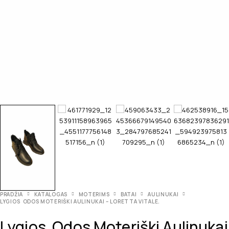
PRADŽIA
KATALOGAS
MOTERIMS
BATAI
AULINUKAI
LYGIOS ODOS MOTERIŠKI AULINUKAI – LORETTA VITALE.
Lygios Odos Moteriški Aulinukai