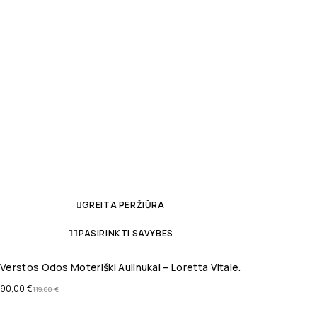
GREITA PERŽIŪRA
PASIRINKTI SAVYBES
Verstos Odos Moteriški Aulinukai – Loretta Vitale.
90,00
€
119,00
€