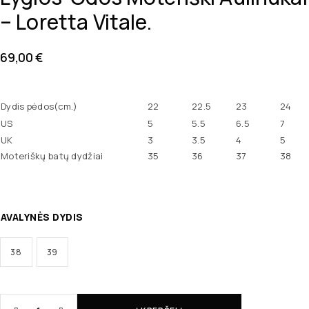
– Loretta Vitale.
69,00
€
Dydis pėdos(cm.)
22
22.5
23
24
US
5
5.5
6.5
7
UK
3
3.5
4
5
Moteriškų batų dydžiai
35
36
37
38
AVALYNĖS DYDIS
38
39