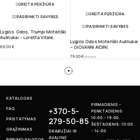
GREITA PERŽIŪRA
GREITA PERŽIŪRA
PASIRINKTI SAVYBES
PASIRINKTI SAVYBES
Lygios Odos, Trumpi Moteriški
Aulinukai – Loretta Vitale.
Lygios Odos Moteriški Aulinukai
69,00
€
– GIOVANNI AIDINI.
79,00
€
109,00
€
KATALOGAS
PIRMADIENIS -
+370-5-
FAQ
PENKTADIENIS:
10:00 - 19:00,
279-50-85
PRISTATYMAS
ŠEŠTADIENIS: 10:00
GRĄŽINIMAS
- 14:00
DRABUŽIAI IR
AVALYNĖ
PIRKIMO SĄLYGOS