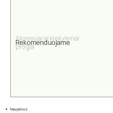
Aksesuarai kiekvienai
Rekomenduojame
progai
Naujienos