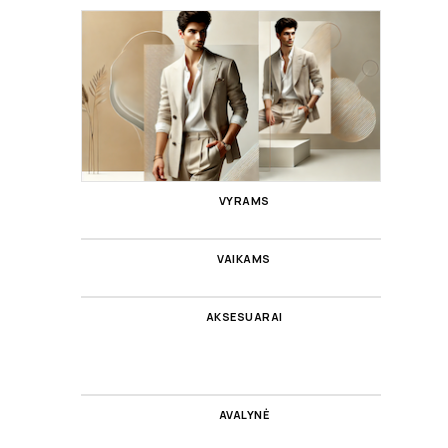
VYRAMS
VAIKAMS
AKSESUARAI
AVALYNĖ