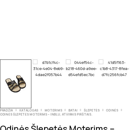
PRADŽIA
KATALOGAS
MOTERIMS
BATAI
ŠLEPETĖS
ODINĖS
ODINĖS ŠLEPETĖS MOTERIMS – INBLU, ATVIRAIS PIRŠTAIS.
Odinės Šlepetės Moterims –