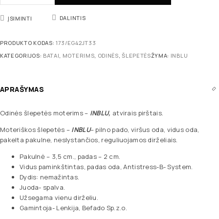
DALINTIS
ĮSIMINTI
PRODUKTO KODAS:
173/EG42JT33
KATEGORIJOS:
BATAI
,
MOTERIMS
,
ODINĖS
,
ŠLEPETĖS
ŽYMA:
INBLU
APRAŠYMAS
Odinės šlepetės moterims –
INBLU,
atvirais pirštais.
Moteriškos šlepetės –
INBLU
– pilno pado, viršus oda, vidus oda,
pakelta pakulne, neslystančios, reguliuojamos dirželiais.
Pakulnė – 3,5 cm., padas – 2 cm.
Vidus paminkštintas, padas oda, Antistress-B- System.
Dydis: nemažintas.
Juoda- spalva.
Užsegama vienu dirželiu.
Gamintoja- Lenkija, Befado Sp.z.o.