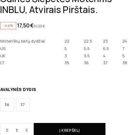
INBLU, Atvirais Pirštais.
17,50
€
-44%
31,00
€
Moteriškų batų dydžiai
22
22,5
23
24
US
5
5,5
6,5
7
UK
3
3,5
4
5
LT
35
36
37
38
AVALYNĖS DYDIS
36
37
Į KREPŠELĮ