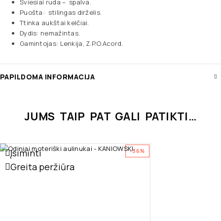
Šviesiai ruda – spalva.
Puošta: stilingas dirželis.
Ttinka aukštai kelčiai.
Dydis: nemažintas.
Gamintojas: Lenkija, Z.P.O.Acord.
PAPILDOMA INFORMACIJA
JUMS TAIP PAT GALI PATIKTI…
Įsiminti
-36%
Greita peržiūra