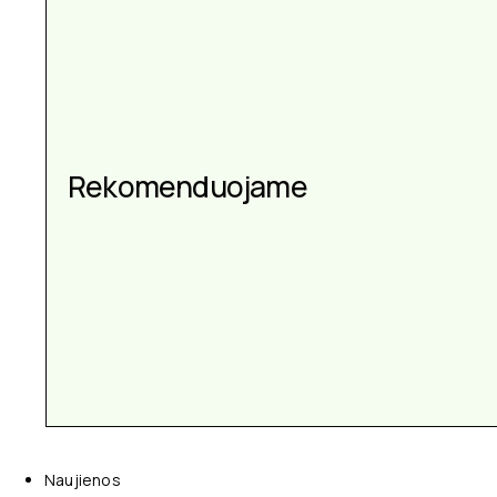
Aksesuarai kiekvienai
Rekomenduojame
progai
Naujienos