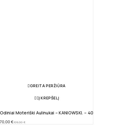
GREITA PERŽIŪRA
Į KREPŠELĮ
Odiniai Moteriški Aulinukai – KANIOWSKI. – 40
70,00
€
109,00
€