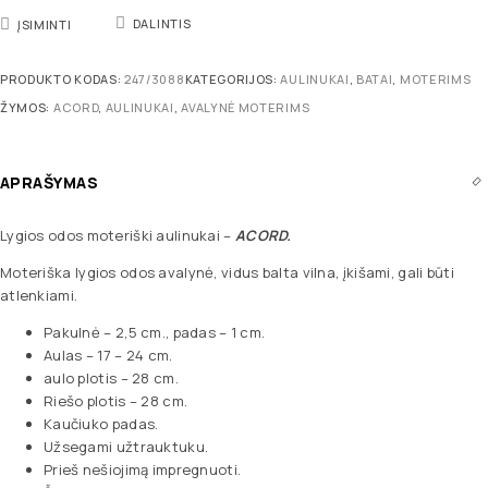
DALINTIS
ĮSIMINTI
PRODUKTO KODAS:
247/3088
KATEGORIJOS:
AULINUKAI
,
BATAI
,
MOTERIMS
ŽYMOS:
ACORD
,
AULINUKAI
,
AVALYNĖ MOTERIMS
APRAŠYMAS
Lygios odos moteriški aulinukai –
ACORD
.
Moteriška lygios odos avalynė, vidus balta vilna, įkišami, gali būti
atlenkiami.
Pakulnė – 2,5 cm., padas – 1 cm.
Aulas – 17 – 24 cm.
aulo plotis – 28 cm.
Riešo plotis – 28 cm.
Kaučiuko padas.
Užsegami užtrauktuku.
Prieš nešiojimą impregnuoti.