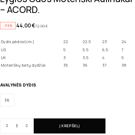
– ACORD.
44,00
€
-39%
72,00
€
Dydis pėdos(cm.)
22
22,5
23
24
US
5
5,5
6,5
7
UK
3
3,5
4
5
Moteriškų batų dydžiai
35
36
37
38
AVALYNĖS DYDIS
36
Į KREPŠELĮ