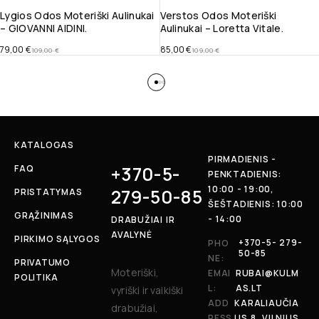
Lygios Odos Moteriški Aulinukai
Verstos Odos Moteriški
– GIOVANNI AIDINI.
Aulinukai – Loretta Vitale.
79,00
€
85,00
€
109,00
€
109,00
€
KATALOGAS
PIRMADIENIS -
+370-5-
FAQ
PENKTADIENIS:
10:00 - 19:00,
279-50-85
PRISTATYMAS
ŠEŠTADIENIS: 10:00
GRĄŽINIMAS
- 14:00
DRABUŽIAI IR
AVALYNĖ
PIRKIMO SĄLYGOS
+370-5- 279-
PHO
50-85
NE:
PRIVATUMO
Moteriški,
EMAI
RUBAI@KULM
POLITIKA
L:
AS.LT
vyriški ir vaikiški
ADD
KARALIAUČIA
drabužiai,
RESS
US 8, VILNIUS