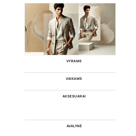
VYRAMS
VAIKAMS
AKSESUARAI
AVALYNĖ