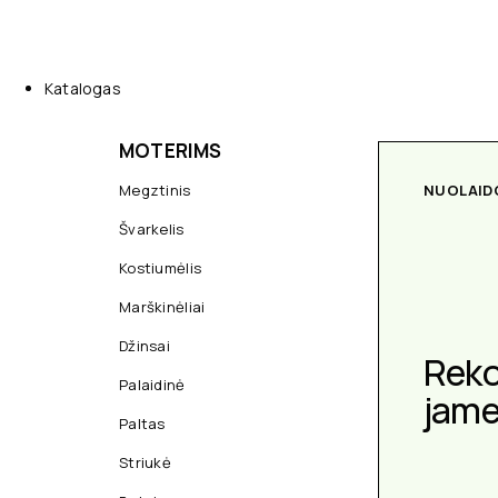
Katalogas
MOTERIMS
Megztinis
NUOLAID
Švarkelis
Kostiumėlis
Marškinėliai
Džinsai
Rek
Palaidinė
jam
Paltas
Striukė