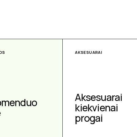
OS
AKSESUARAI
Aksesuarai
omenduo
kiekvienai
e
progai