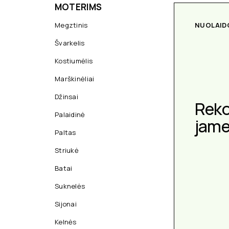
MOTERIMS
Megztinis
NUOLAID
Švarkelis
Kostiumėlis
Marškinėliai
Džinsai
Rek
Palaidinė
jam
Paltas
Striukė
Batai
Suknelės
Sijonai
Kelnės