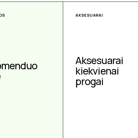
OS
AKSESUARAI
Aksesuarai
omenduo
kiekvienai
e
progai