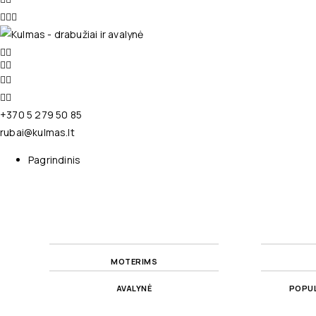
+370 5 279 50 85
rubai@kulmas.lt
Pagrindinis
MOTERIMS
AVALYNĖ
POPUL