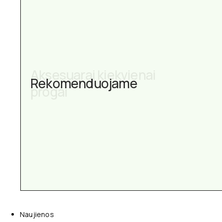
Aksesuarai kiekvienai
Rekomenduojame
progai
Naujienos