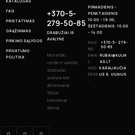
KATALOGAS
PIRMADIENIS -
+370-5-
FAQ
PENKTADIENIS:
10:00 - 19:00,
279-50-85
PRISTATYMAS
ŠEŠTADIENIS: 10:00
GRĄŽINIMAS
- 14:00
DRABUŽIAI IR
AVALYNĖ
PIRKIMO SĄLYGOS
+370-5- 279-
PHO
50-85
NE:
PRIVATUMO
Moteriški,
EMAI
RUBAI@KULM
POLITIKA
L:
AS.LT
vyriški ir vaikiški
ADD
KARALIAUČIA
drabužiai,
RESS
US 8, VILNIUS
avalynė bei
:
aksesuarai.
Stilius
kiekvienai
dienai.