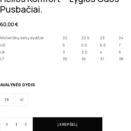
Pusbačiai.
60,00
€
Moteriškų batų dydžiai
22
22,5
23
24
US
5
5,5
6,5
7
UK
3
3,5
4
5
LT
35
36
37
38
AVALYNĖS DYDIS
38
41
Į KREPŠELĮ