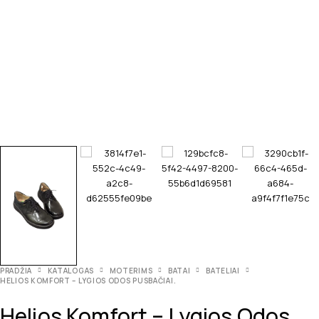
PRADŽIA
KATALOGAS
MOTERIMS
BATAI
BATELIAI
HELIOS KOMFORT – LYGIOS ODOS PUSBAČIAI.
Helios Komfort – Lygios Odos