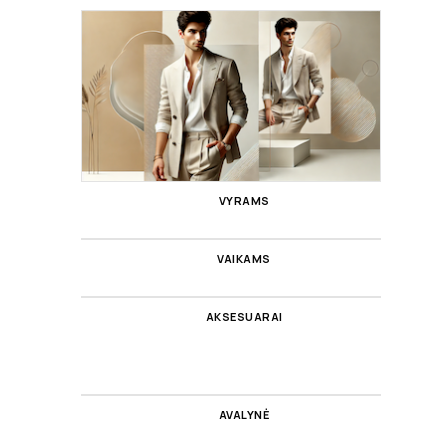
VYRAMS
VAIKAMS
AKSESUARAI
AVALYNĖ