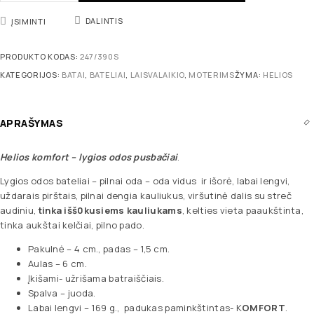
DALINTIS
ĮSIMINTI
PRODUKTO KODAS:
247/390S
KATEGORIJOS:
BATAI
,
BATELIAI
,
LAISVALAIKIO
,
MOTERIMS
ŽYMA:
HELIOS
APRAŠYMAS
Helios komfort
– lygios odos pusbačiai
.
Lygios odos bateliai – pilnai oda – oda vidus ir išorė, labai lengvi,
uždarais pirštais, pilnai dengia kauliukus, viršutinė dalis su streč
audiniu,
tinka išš0kusiems kauliukams
, kelties vieta paaukštinta,
tinka aukštai kelčiai, pilno pado.
Pakulnė – 4 cm., padas – 1,5 cm.
Aulas – 6 cm.
Įkišami- užrišama batraiščiais.
Spalva – juoda.
Labai lengvi – 169 g., padukas paminkštintas- K
OMFORT
.