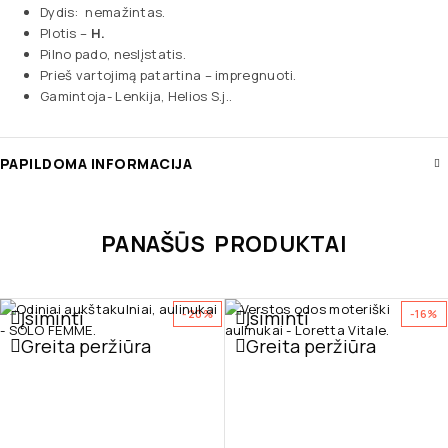
Dydis: nemažintas.
Plotis –
H.
Pilno pado, neslįstatis.
Prieš vartojimą patartina – impregnuoti.
Gamintoja- Lenkija, Helios S.j..
PAPILDOMA INFORMACIJA
PANAŠŪS PRODUKTAI
Įsiminti
Įsiminti
-20%
-16%
Greita peržiūra
Greita peržiūra