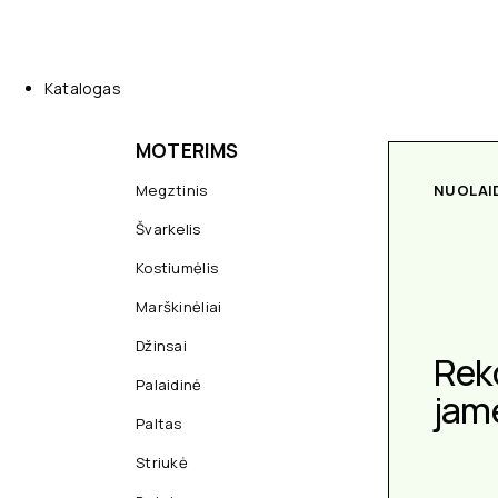
Katalogas
MOTERIMS
Megztinis
NUOLAI
Švarkelis
Kostiumėlis
Marškinėliai
Džinsai
Rek
Palaidinė
jam
Paltas
Striukė