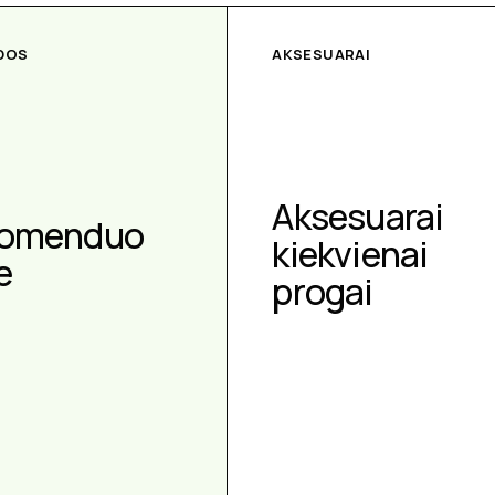
DOS
AKSESUARAI
Aksesuarai
omenduo
kiekvienai
e
progai