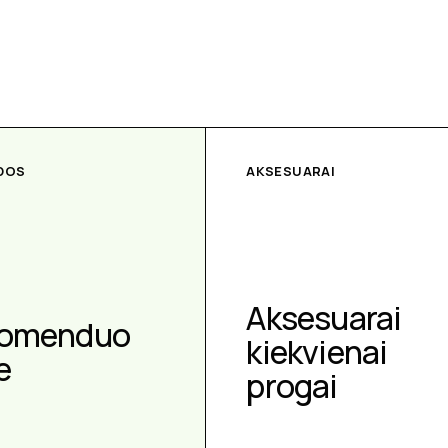
DOS
AKSESUARAI
Aksesuarai
omenduo
kiekvienai
e
progai