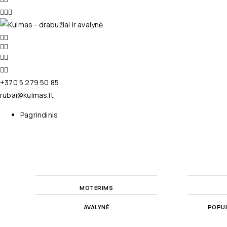
+370 5 279 50 85
rubai@kulmas.lt
Pagrindinis
MOTERIMS
AVALYNĖ
POPUL