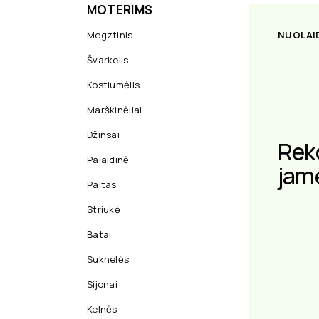
MOTERIMS
Megztinis
NUOLAI
Švarkelis
Kostiumėlis
Marškinėliai
Džinsai
Rek
Palaidinė
jam
Paltas
Striukė
Batai
Suknelės
Sijonai
Kelnės