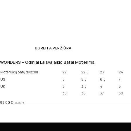
GREITA PERŽIŪRA
WONDERS – Odiniai Laisvalaikio Batai Moterims.
Moteriškų batų dydžiai
22
22,5
23
24
US
5
5,5
6,5
7
UK
3
3,5
4
5
35
36
37
38
95,00
€
136,00
€