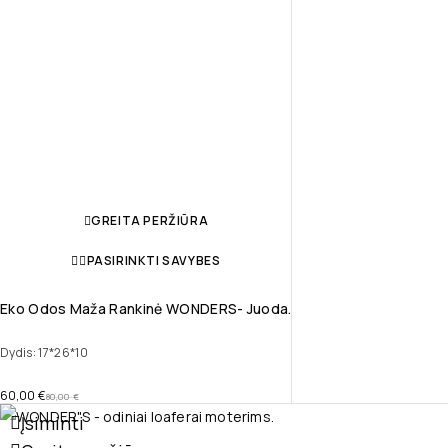
GREITA PERŽIŪRA
PASIRINKTI SAVYBES
Eko Odos Maža Rankinė WONDERS- Juoda.
Dydis: 17*26*10
60,00
€
80,00
€
Įsiminti