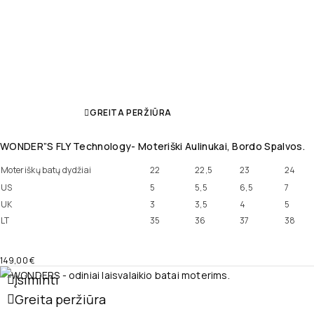
GREITA PERŽIŪRA
WONDER”S FLY Technology- Moteriški Aulinukai, Bordo Spalvos.
Moteriškų batų dydžiai
22
22,5
23
24
US
5
5,5
6,5
7
UK
3
3,5
4
5
LT
35
36
37
38
149,00
€
Įsiminti
Greita peržiūra