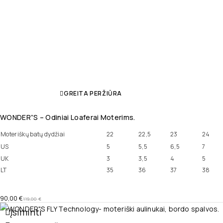
GREITA PERŽIŪRA
WONDER”S – Odiniai Loaferai Moterims.
Moteriškų batų dydžiai
22
22,5
23
24
US
5
5,5
6,5
7
UK
3
3,5
4
5
LT
35
36
37
38
90,00
€
119,00
€
Įsiminti