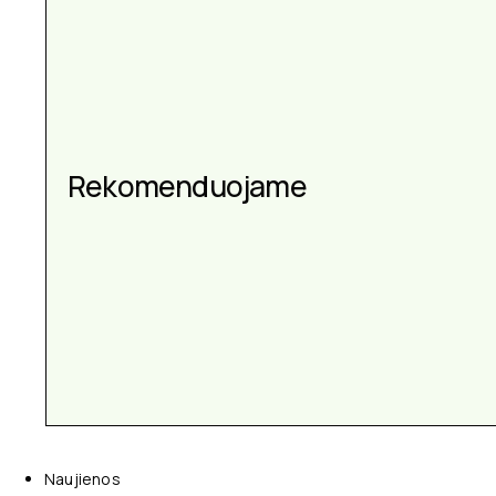
Aksesuarai kiekvienai
Rekomenduojame
progai
Naujienos