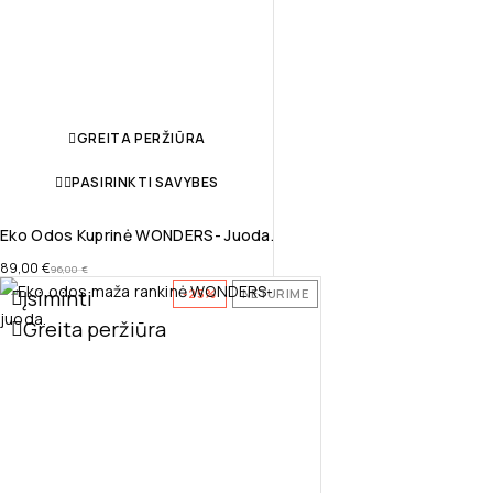
GREITA PERŽIŪRA
PASIRINKTI SAVYBES
Eko Odos Kuprinė WONDERS- Juoda.
89,00
€
96,00
€
Įsiminti
-25%
NETURIME
Greita peržiūra