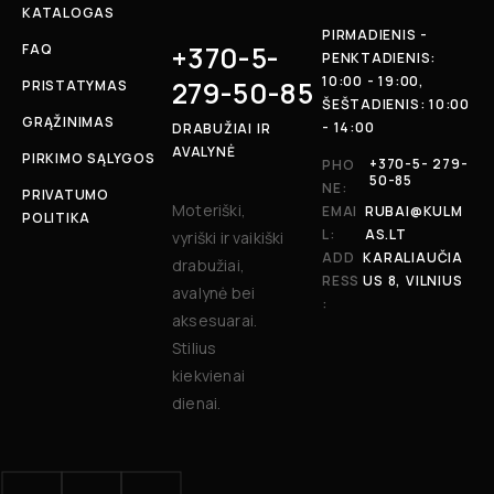
KATALOGAS
PIRMADIENIS -
+370-5-
FAQ
PENKTADIENIS:
10:00 - 19:00,
279-50-85
PRISTATYMAS
ŠEŠTADIENIS: 10:00
GRĄŽINIMAS
- 14:00
DRABUŽIAI IR
AVALYNĖ
PIRKIMO SĄLYGOS
+370-5- 279-
PHO
50-85
NE:
PRIVATUMO
Moteriški,
EMAI
RUBAI@KULM
POLITIKA
L:
AS.LT
vyriški ir vaikiški
ADD
KARALIAUČIA
drabužiai,
RESS
US 8, VILNIUS
avalynė bei
:
aksesuarai.
Stilius
kiekvienai
dienai.