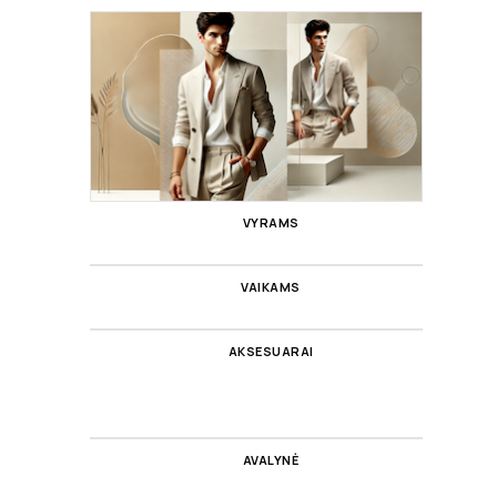
VYRAMS
VAIKAMS
AKSESUARAI
AVALYNĖ