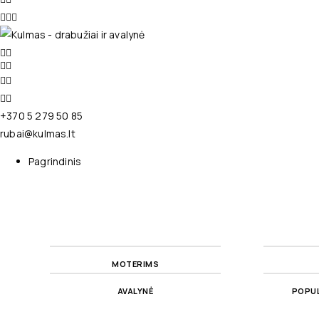
+370 5 279 50 85
rubai@kulmas.lt
Pagrindinis
MOTERIMS
AVALYNĖ
POPUL