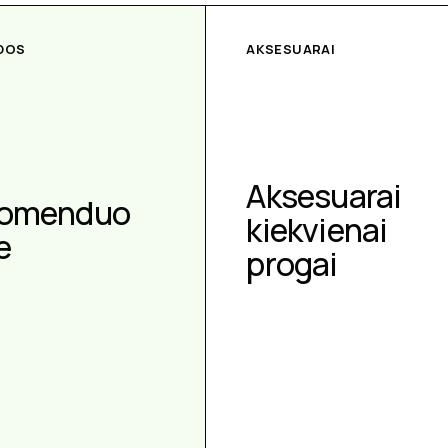
DOS
AKSESUARAI
Aksesuarai
omenduo
kiekvienai
e
progai