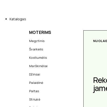
Katalogas
MOTERIMS
Megztinis
NUOLAI
Švarkelis
Kostiumėlis
Marškinėliai
Džinsai
Rek
Palaidinė
jam
Paltas
Striukė