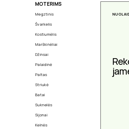
MOTERIMS
Megztinis
NUOLAI
Švarkelis
Kostiumėlis
Marškinėliai
Džinsai
Rek
Palaidinė
jam
Paltas
Striukė
Batai
Suknelės
Sijonai
Kelnės