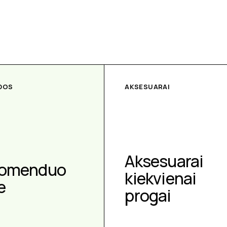
DOS
AKSESUARAI
Aksesuarai
omenduo
kiekvienai
e
progai