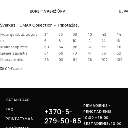
GREITA PERŽIŪRA
PA
Švarkas TOMAX Collection – Trikotažas.
Moterų drabužių dydis
34
36
38
40
42
44
uk
6
8
10
12
14
16
Krūtinės apimtis
80
84
88
92
96
100
Liemens apimtis
64
66
70
74
78
82
Klubų apimtis
88
90
94
98
102
106
38,00
€
44,00
€
KATALOGAS
PIRMADIENIS -
+370-5-
FAQ
PENKTADIENIS:
10:00 - 19:00,
279-50-85
PRISTATYMAS
ŠEŠTADIENIS: 10:00