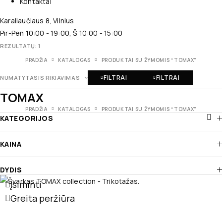
Kontaktai
Karaliaučiaus 8, Vilnius
Pir-Pen 10:00 - 19:00, Š 10:00 - 15:00
REZULTATŲ: 1
PRADŽIA
KATALOGAS
PRODUKTAI SU ŽYMOMIS “TOMAX”
FILTRAI
FILTRAI
NUMATYTASIS RIKIAVIMAS
TOMAX
PRADŽIA
KATALOGAS
PRODUKTAI SU ŽYMOMIS “TOMAX”
KATEGORIJOS
KAINA
DYDIS
Įsiminti
Greita peržiūra