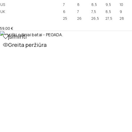
US
7
8
8,5
9,5
10
UK
6
7
7,5
8,5
9
25
26
26,5
27,5
28
59,00
€
Įsiminti
Greita peržiūra