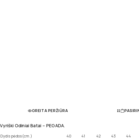
GREITA PERŽIŪRA
PASIRI
Vyriški Odiniai Batai – PEGADA.
Dydis pėdos(cm.)
40
41
42
43
44