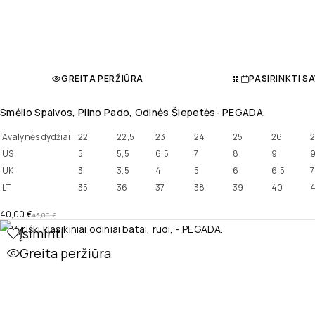
GREITA PERŽIŪRA
PASIRINKTI S
Smėlio Spalvos, Pilno Pado, Odinės Šlepetės- PEGADA.
Avalynės dydžiai
22
22,5
23
24
25
26
2
US
5
5,5
6,5
7
8
9
9
UK
3
3,5
4
5
6
6,5
7
LT
35
36
37
38
39
40
4
40,00
€
43,00
€
Įsiminti
Greita peržiūra