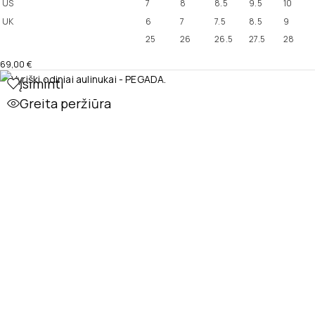
US
7
8
8.5
9.5
10
UK
6
7
7.5
8.5
9
25
26
26.5
27.5
28
69,00
€
Įsiminti
Greita peržiūra