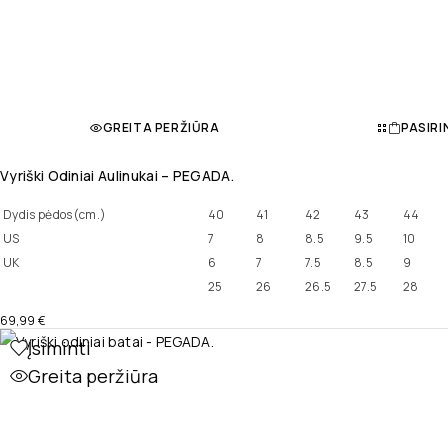
GREITA PERŽIŪRA
PASIRI
Vyriški Odiniai Aulinukai – PEGADA.
Dydis pėdos(cm.)
40
41
42
43
44
US
7
8
8.5
9.5
10
UK
6
7
7.5
8.5
9
25
26
26.5
27.5
28
69,99
€
Įsiminti
Greita peržiūra