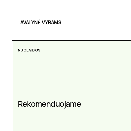
AVALYNĖ VYRAMS
NUOLAIDOS
AKSESUARAI
Aksesuarai kiekvienai
Rekomenduojame
progai