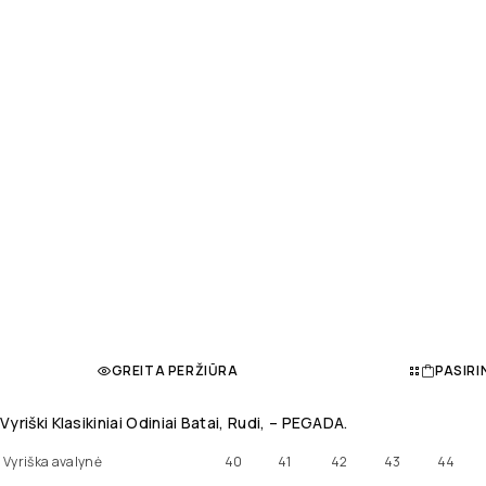
GREITA PERŽIŪRA
PASIRI
Vyriški Klasikiniai Odiniai Batai, Rudi, – PEGADA.
Vyriška avalynė
40
41
42
43
44