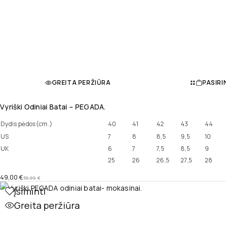
GREITA PERŽIŪRA
PASIRI
Vyriški Odiniai Batai – PEGADA.
Dydis pėdos(cm.)
40
41
42
43
44
US
7
8
8,5
9,5
10
UK
6
7
7,5
8,5
9
25
26
26,5
27,5
28
49,00
€
59,99
€
Įsiminti
Greita peržiūra