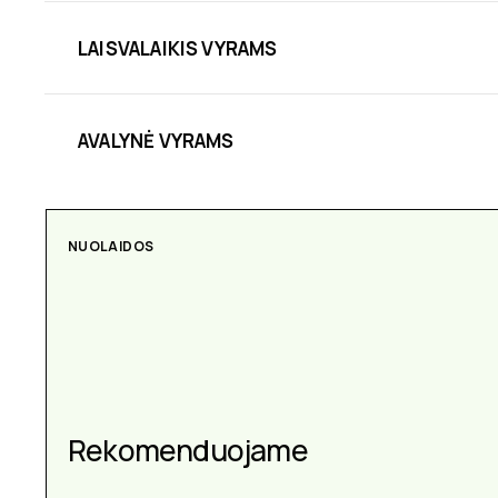
LAISVALAIKIS VYRAMS
AVALYNĖ VYRAMS
NUOLAIDOS
AKSESUARAI
Aksesuarai kiekvienai
Rekomenduojame
progai