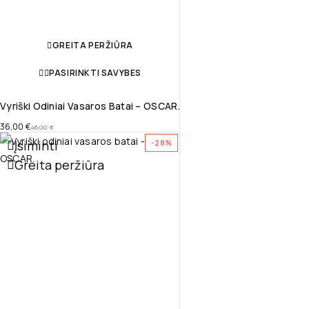
GREITA PERŽIŪRA
PASIRINKTI SAVYBES
Vyriški Odiniai Vasaros Batai – OSCAR.
36,00
€
46,00
€
Įsiminti
-28%
Greita peržiūra