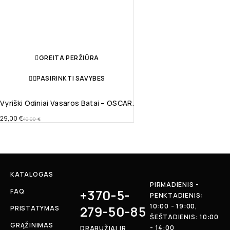
GREITA PERŽIŪRA
PASIRINKTI SAVYBES
Vyriški Odiniai Vasaros Batai – OSCAR.
29,00
€
40,00
€
KATALOGAS
PIRMADIENIS -
+370-5-
FAQ
PENKTADIENIS:
10:00 - 19:00,
279-50-85
PRISTATYMAS
ŠEŠTADIENIS: 10:00
GRĄŽINIMAS
- 14:00
DRABUŽIAI IR