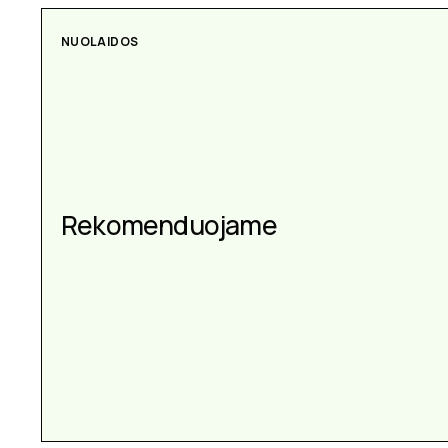
NUOLAIDOS
AKSESUARAI
Aksesuarai kiekvienai
Rekomenduojame
progai