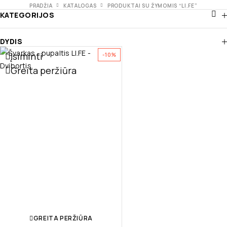
PRADŽIA
KATALOGAS
PRODUKTAI SU ŽYMOMIS “LI.FE”
KATEGORIJOS
DYDIS
Įsiminti
-10%
Greita peržiūra
GREITA PERŽIŪRA