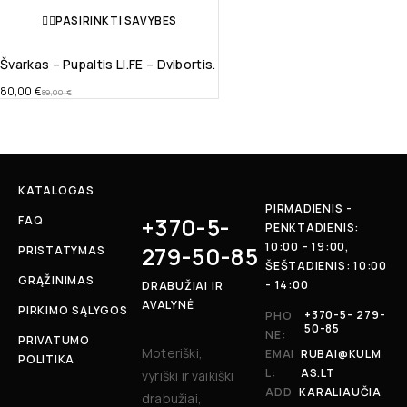
PASIRINKTI SAVYBES
Švarkas – Pupaltis LI.FE – Dvibortis.
80,00
€
89,00
€
KATALOGAS
PIRMADIENIS -
+370-5-
FAQ
PENKTADIENIS:
10:00 - 19:00,
279-50-85
PRISTATYMAS
ŠEŠTADIENIS: 10:00
GRĄŽINIMAS
- 14:00
DRABUŽIAI IR
AVALYNĖ
PIRKIMO SĄLYGOS
+370-5- 279-
PHO
50-85
NE:
PRIVATUMO
Moteriški,
EMAI
RUBAI@KULM
POLITIKA
L:
AS.LT
vyriški ir vaikiški
ADD
KARALIAUČIA
drabužiai,