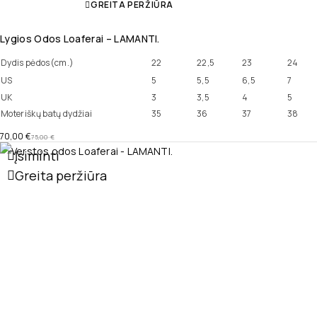
GREITA PERŽIŪRA
Lygios Odos Loaferai – LAMANTI.
Dydis pėdos(cm.)
22
22,5
23
24
US
5
5,5
6,5
7
UK
3
3,5
4
5
Moteriškų batų dydžiai
35
36
37
38
70,00
€
75,00
€
Įsiminti
Greita peržiūra