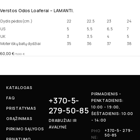
Verstos Odos Loaferai – LAMANTI.
Dydis pėdos(cm.)
22
22,5
23
24
US
5
5,5
6,5
7
UK
3
3,5
4
5
Moteriškų batų dydžiai
35
36
37
38
60,00
€
75,00
€
KATALOGAS
PIRMADIENIS -
+370-5-
FAQ
PENKTADIENIS:
10:00 - 19:00,
279-50-85
PRISTATYMAS
ŠEŠTADIENIS: 10:00
GRĄŽINIMAS
- 14:00
DRABUŽIAI IR
AVALYNĖ
PIRKIMO SĄLYGOS
+370-5- 279-
PHO
50-85
NE:
PRIVATUMO