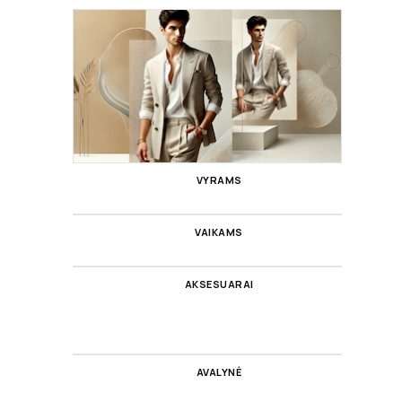
VYRAMS
VAIKAMS
AKSESUARAI
AVALYNĖ