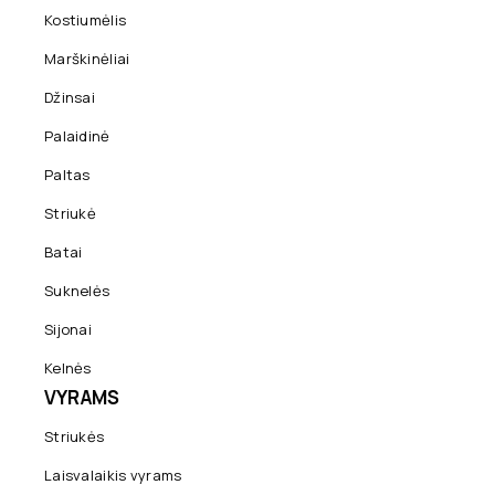
Kostiumėlis
Marškinėliai
Džinsai
Palaidinė
Paltas
Striukė
Batai
Suknelės
Sijonai
Kelnės
VYRAMS
Striukės
Laisvalaikis vyrams