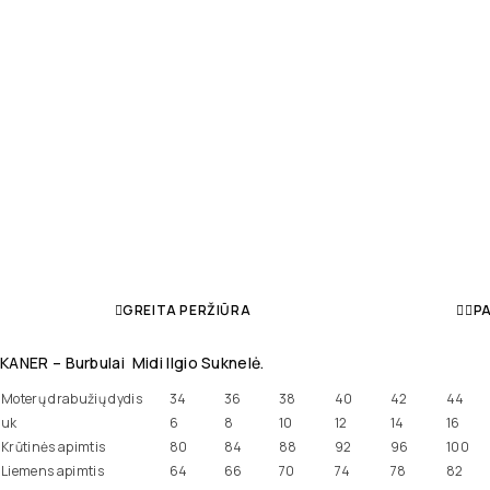
GREITA PERŽIŪRA
PA
KANER – Burbulai Midi Ilgio Suknelė.
Moterų drabužių dydis
34
36
38
40
42
44
uk
6
8
10
12
14
16
Krūtinės apimtis
80
84
88
92
96
100
Liemens apimtis
64
66
70
74
78
82