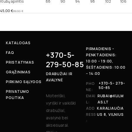
Klubų apimtis
88
90
94
98
102
106
45,00
€
69,00
€
KATALOGAS
PIRMADIENIS -
+370-5-
FAQ
PENKTADIENIS:
10:00 - 19:00,
279-50-85
PRISTATYMAS
ŠEŠTADIENIS: 10:00
GRĄŽINIMAS
- 14:00
DRABUŽIAI IR
AVALYNĖ
PIRKIMO SĄLYGOS
+370-5- 279-
PHO
50-85
NE:
PRIVATUMO
Moteriški,
EMAI
RUBAI@KULM
POLITIKA
L:
AS.LT
vyriški ir vaikiški
ADD
KARALIAUČIA
drabužiai,
RESS
US 8, VILNIUS
avalynė bei
:
aksesuarai.