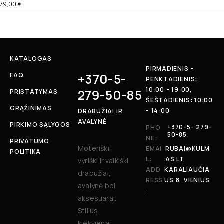
79,00
€
KATALOGAS
PIRMADIENIS -
+370-5-
FAQ
PENKTADIENIS:
10:00 - 19:00,
279-50-85
PRISTATYMAS
ŠEŠTADIENIS: 10:00
GRĄŽINIMAS
- 14:00
DRABUŽIAI IR
AVALYNĖ
PIRKIMO SĄLYGOS
+370-5- 279-
PHO
50-85
NE:
PRIVATUMO
Moteriški,
EMAI
RUBAI@KULM
POLITIKA
L:
AS.LT
vyriški ir vaikiški
ADD
KARALIAUČIA
drabužiai,
RESS
US 8, VILNIUS
avalynė bei
:
aksesuarai.
Stilius
kiekvienai