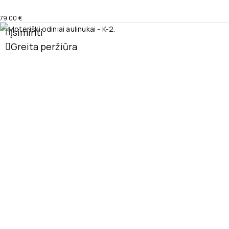
79,00
€
Įsiminti
Greita peržiūra