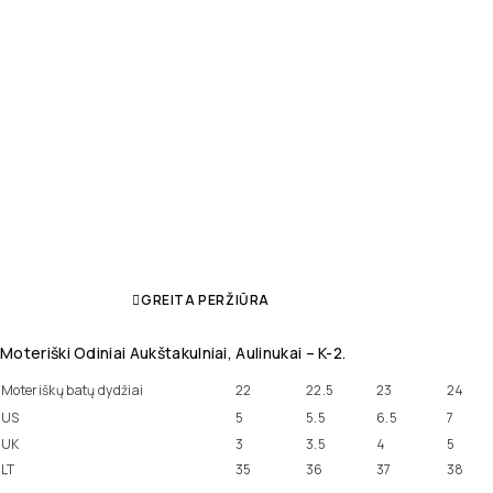
GREITA PERŽIŪRA
Moteriški Odiniai Aukštakulniai, Aulinukai – K-2.
Moteriškų batų dydžiai
22
22.5
23
24
US
5
5.5
6.5
7
UK
3
3.5
4
5
LT
35
36
37
38