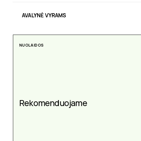
AVALYNĖ VYRAMS
NUOLAIDOS
AKSESUARAI
Aksesuarai kiekvienai
Rekomenduojame
progai