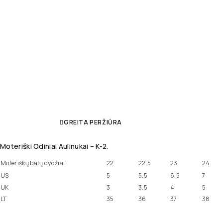
GREITA PERŽIŪRA
Moteriški Odiniai Aulinukai – K-2.
Moteriškų batų dydžiai
22
22.5
23
24
US
5
5.5
6.5
7
UK
3
3.5
4
5
LT
35
36
37
38