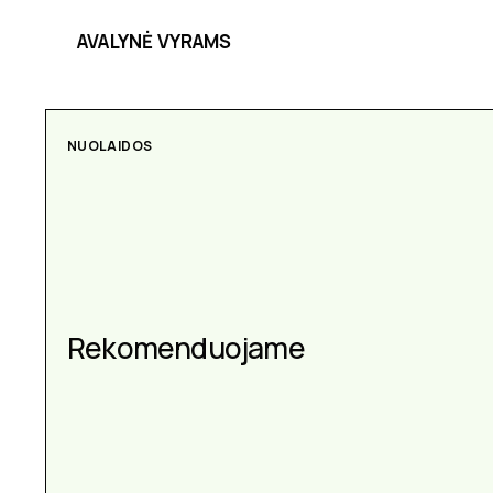
AVALYNĖ VYRAMS
NUOLAIDOS
AKSESUARAI
Aksesuarai kiekvienai
Rekomenduojame
progai