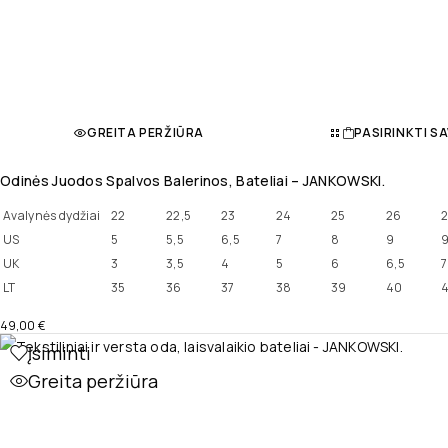
GREITA PERŽIŪRA
PASIRINKTI S
Odinės Juodos Spalvos Balerinos, Bateliai – JANKOWSKI.
Avalynės dydžiai
22
22,5
23
24
25
26
2
US
5
5,5
6,5
7
8
9
9
UK
3
3,5
4
5
6
6,5
7
LT
35
36
37
38
39
40
4
49,00
€
Įsiminti
Greita peržiūra