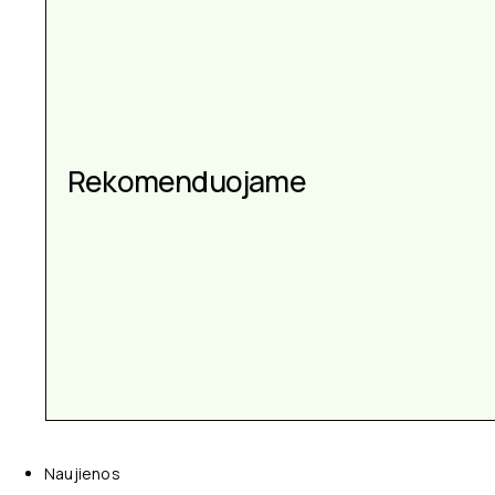
Aksesuarai kiekvienai
progai
Naujienos