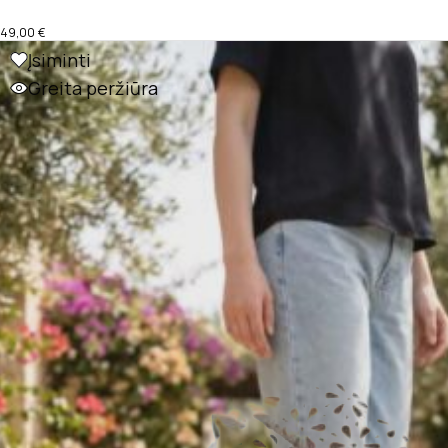
49,00
€
Įsiminti
Greita peržiūra