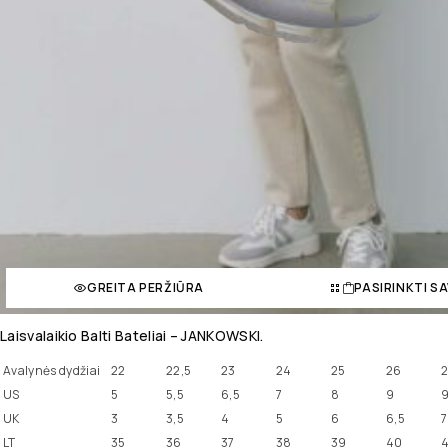
GREITA PERŽIŪRA
PASIRINKTI S
Laisvalaikio Balti Bateliai – JANKOWSKI.
Avalynės dydžiai
22
22,5
23
24
25
26
2
US
5
5,5
6,5
7
8
9
9
UK
3
3,5
4
5
6
6,5
7
LT
35
36
37
38
39
40
4