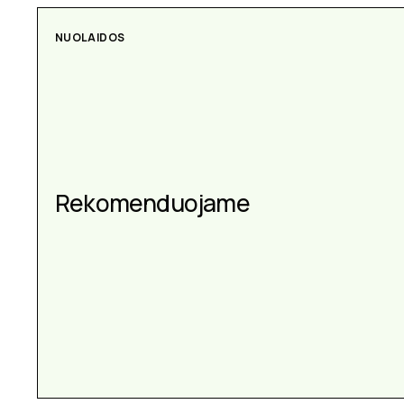
AKSESUARAI
Aksesuarai kiekvienai
progai