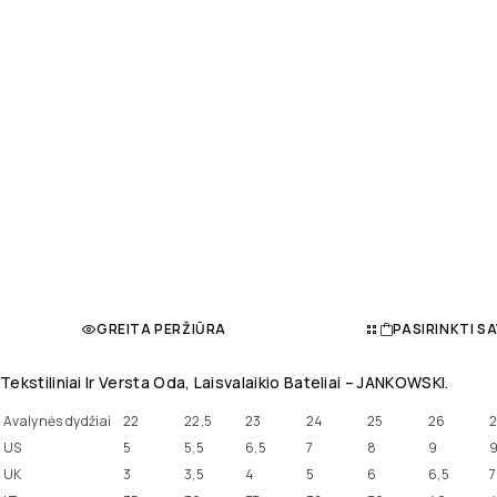
GREITA PERŽIŪRA
PASIRINKTI S
Tekstiliniai Ir Versta Oda, Laisvalaikio Bateliai – JANKOWSKI.
Avalynės dydžiai
22
22,5
23
24
25
26
2
US
5
5,5
6,5
7
8
9
9
UK
3
3,5
4
5
6
6,5
7