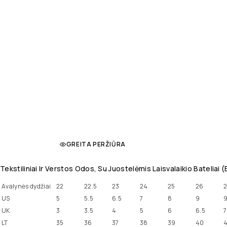
GREITA PERŽIŪRA
Tekstiliniai Ir Verstos Odos, Su Juostelėmis Laisvalaikio Bateliai 
Avalynės dydžiai
22
22.5
23
24
25
26
2
US
5
5.5
6.5
7
8
9
9
UK
3
3.5
4
5
6
6.5
7
LT
35
36
37
38
39
40
4