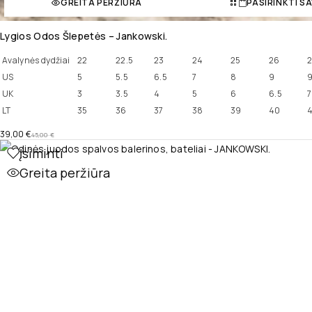
GREITA PERŽIŪRA
PASIRINKTI S
Lygios Odos Šlepetės – Jankowski.
Avalynės dydžiai
22
22.5
23
24
25
26
2
US
5
5.5
6.5
7
8
9
9
UK
3
3.5
4
5
6
6.5
7
LT
35
36
37
38
39
40
4
39,00
€
45,00
€
Įsiminti
Greita peržiūra