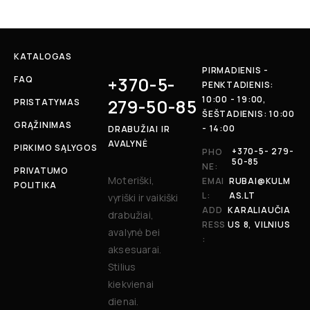
KATALOGAS
PIRMADIENIS -
+370-5-
FAQ
PENKTADIENIS:
10:00 - 19:00,
279-50-85
PRISTATYMAS
ŠEŠTADIENIS: 10:00
GRĄŽINIMAS
- 14:00
DRABUŽIAI IR
AVALYNĖ
PIRKIMO SĄLYGOS
+370-5- 279-
PHO
50-85
NE:
PRIVATUMO
Moteriški,
EMAI
RUBAI@KULM
POLITIKA
L:
AS.LT
vyriški ir vaikiški
ADD
KARALIAUČIA
drabužiai,
RESS
US 8, VILNIUS
avalynė bei
:
aksesuarai.
Stilius
kiekvienai
dienai.