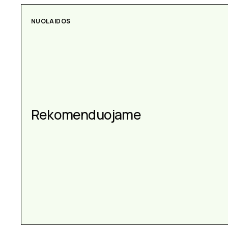
AKSESUARAI
Aksesuarai kiekvienai
progai