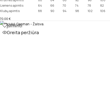
Krūtinės apimtis
80
84
88
92
96
100
Liemens apimtis
64
66
70
74
78
82
Klubų apimtis
88
90
94
98
102
106
70,00
€
Įsiminti
Greita peržiūra