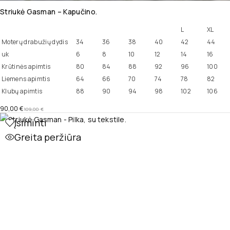
Striukė Gasman – Kapučino.
L
XL
Moterų drabužių dydis
34
36
38
40
42
44
uk
6
8
10
12
14
16
Krūtinės apimtis
80
84
88
92
96
100
Liemens apimtis
64
66
70
74
78
82
Klubų apimtis
88
90
94
98
102
106
90,00
€
109,00
€
Įsiminti
Greita peržiūra