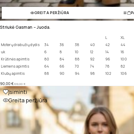
GREITA PERŽIŪRA
P
Striukė Gasman – Juoda.
L
XL
Moterų drabužių dydis
34
36
38
40
42
44
uk
6
8
10
12
14
16
Krūtinės apimtis
80
84
88
92
96
100
Liemens apimtis
64
66
70
74
78
82
Klubų apimtis
88
90
94
98
102
106
90,00
€
109,00
€
Įsiminti
Greita peržiūra