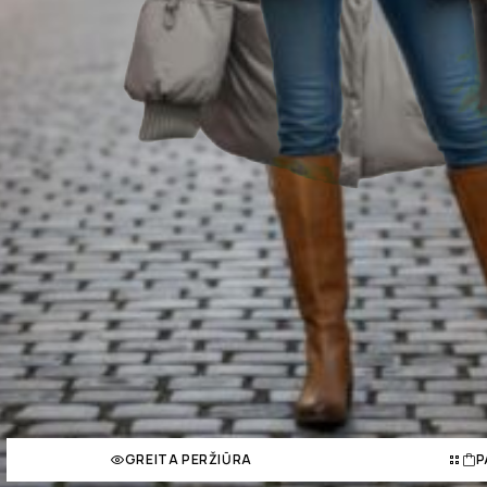
GREITA PERŽIŪRA
P