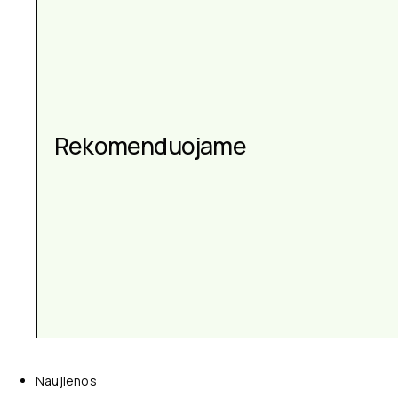
Aksesuarai kiekvienai
progai
Naujienos