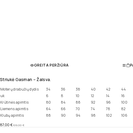
GREITA PERŽIŪRA
P
Striukė Gasman – Žalsva.
Moterų drabužių dydis
34
36
38
40
42
44
uk
6
8
10
12
14
16
Krūtinės apimtis
80
84
88
92
96
100
Liemens apimtis
64
66
70
74
78
82
Klubų apimtis
88
90
94
98
102
106
87,00
€
109,00
€