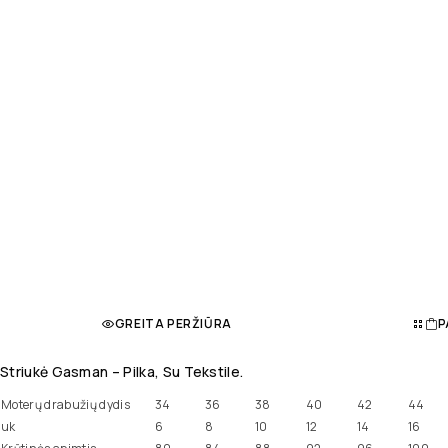
GREITA PERŽIŪRA
P
Striukė Gasman – Pilka, Su Tekstile.
Moterų drabužių dydis
34
36
38
40
42
44
uk
6
8
10
12
14
16