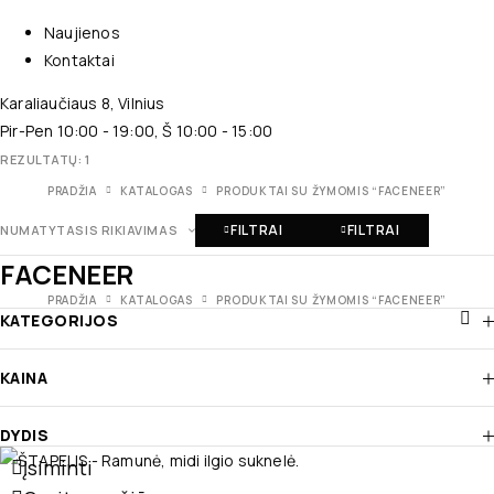
Naujienos
Kontaktai
Karaliaučiaus 8, Vilnius
Pir-Pen 10:00 - 19:00, Š 10:00 - 15:00
REZULTATŲ: 1
PRADŽIA
KATALOGAS
PRODUKTAI SU ŽYMOMIS “FACENEER”
FILTRAI
FILTRAI
NUMATYTASIS RIKIAVIMAS
FACENEER
PRADŽIA
KATALOGAS
PRODUKTAI SU ŽYMOMIS “FACENEER”
KATEGORIJOS
KAINA
DYDIS
Įsiminti