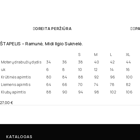
GREITA PERŽIŪRA
PA
ŠTAPELIS – Ramunė, Midi Ilgio Suknelė.
S
M
L
XL
Moterų drabužių dydis
34
36
38
40
42
44
uk
6
8
10
12
14
16
Krūtinės apimtis
80
84
88
92
96
100
Liemens apimtis
64
66
70
74
78
82
Klubų apimtis
88
90
94
98
102
106
27,00
€
KATALOGAS