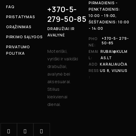
PIRMADIENIS -
+370-5-
FAQ
PENKTADIENIS:
10:00 - 19:00,
279-50-85
PRISTATYMAS
ŠEŠTADIENIS: 10:00
GRĄŽINIMAS
- 14:00
DRABUŽIAI IR
AVALYNĖ
PIRKIMO SĄLYGOS
+370-5- 279-
PHO
50-85
NE:
PRIVATUMO
Moteriški,
EMAI
RUBAI@KULM
POLITIKA
L:
AS.LT
vyriški ir vaikiški
ADD
KARALIAUČIA
drabužiai,
RESS
US 8, VILNIUS
avalynė bei
:
aksesuarai.
Stilius
kiekvienai
dienai.