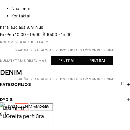
Naujienos
Kontaktai
Karaliaučiaus 8, Vilnius
Pir-Pen 10:00 - 19:00, Š 10:00 - 15:00
RODOMI VISI REZULTATAI: 2
PRADŽIA
KATALOGAS
PRODUKTAI SU ŽYMOMIS “DENIM”
FILTRAI
FILTRAI
NUMATYTASIS RIKIAVIMAS
DENIM
PRADŽIA
KATALOGAS
PRODUKTAI SU ŽYMOMIS “DENIM”
KATEGORIJOS
DYDIS
Įsiminti
-12%
NETURIME
Greita peržiūra