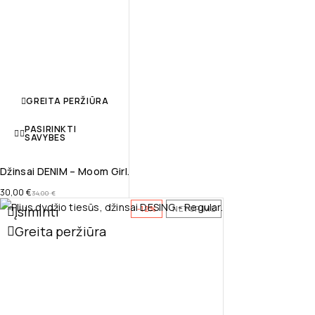
GREITA PERŽIŪRA
PASIRINKTI
SAVYBES
Džinsai DENIM – Moom Girl.
30,00
€
34,00
€
Įsiminti
-12%
NETURIME
Greita peržiūra