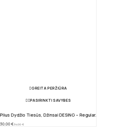
GREITA PERŽIŪRA
PASIRINKTI SAVYBES
Plius Dydžio Tiesūs, Džinsai DESING – Regular.
30,00
€
34,00
€