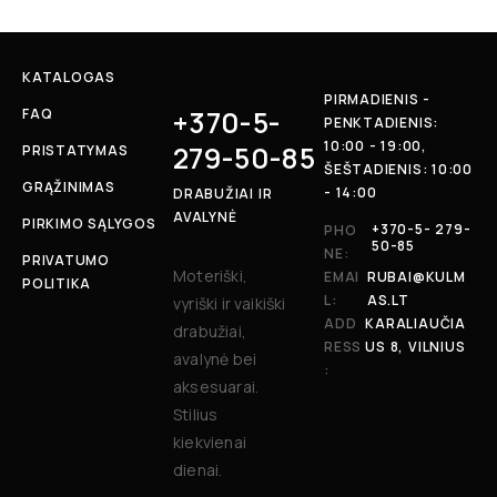
KATALOGAS
PIRMADIENIS -
+370-5-
FAQ
PENKTADIENIS:
10:00 - 19:00,
279-50-85
PRISTATYMAS
ŠEŠTADIENIS: 10:00
GRĄŽINIMAS
- 14:00
DRABUŽIAI IR
AVALYNĖ
PIRKIMO SĄLYGOS
+370-5- 279-
PHO
50-85
NE:
PRIVATUMO
Moteriški,
EMAI
RUBAI@KULM
POLITIKA
L:
AS.LT
vyriški ir vaikiški
ADD
KARALIAUČIA
drabužiai,
RESS
US 8, VILNIUS
avalynė bei
:
aksesuarai.
Stilius
kiekvienai
dienai.