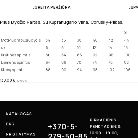
GREITA PERŽIŪRA
PA
Plius Dydžio Paltas, Su Kupranugario Vilna, Corusky-Pilkas.
L
XL
Moterų drabužių dydis
34
36
38
40
42
44
uk
6
8
10
12
14
16
Krūtinės apimtis
80
84
88
92
96
100
Liemens apimtis
64
66
70
74
78
82
Klubų apimtis
88
90
94
98
102
106
130,00
€
149,00
€
KATALOGAS
PIRMADIENIS -
+370-5-
FAQ
PENKTADIENIS:
10:00 - 19:00,
279-50-85
PRISTATYMAS