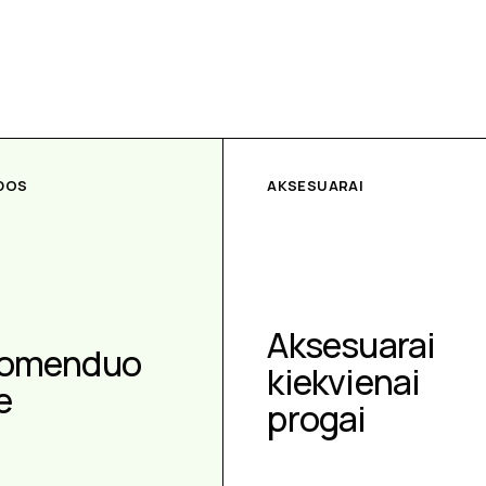
DOS
AKSESUARAI
Aksesuarai
omenduo
kiekvienai
e
progai