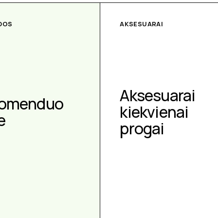
DOS
AKSESUARAI
Aksesuarai
omenduo
kiekvienai
e
progai