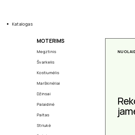
Katalogas
MOTERIMS
Megztinis
NUOLAI
Švarkelis
Kostiumėlis
Marškinėliai
Džinsai
Rek
Palaidinė
jam
Paltas
Striukė