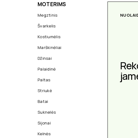
MOTERIMS
Megztinis
NUOLAI
Švarkelis
Kostiumėlis
Marškinėliai
Džinsai
Rek
Palaidinė
jam
Paltas
Striukė
Batai
Suknelės
Sijonai
Kelnės