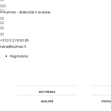
+370 5 279 50 85
rubai@kulmas.lt
Pagrindinis
MOTERIMS
AVALYNĖ
POPUL