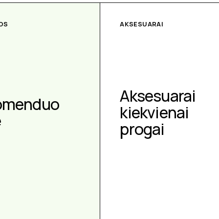
OS
AKSESUARAI
Aksesuarai
omenduo
kiekvienai
e
progai