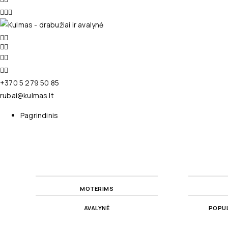
+370 5 279 50 85
rubai@kulmas.lt
Pagrindinis
MOTERIMS
AVALYNĖ
POPUL