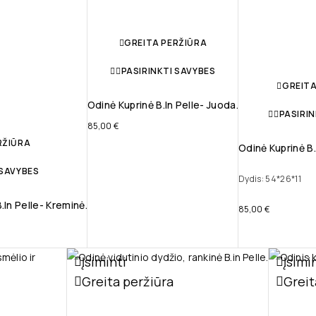
GREITA PERŽIŪRA
PASIRINKTI SAVYBES
GREITA
Odinė Kuprinė B.in Pelle- Juoda.
PASIRIN
85,00
€
RŽIŪRA
Odinė Kuprinė B.
 SAVYBES
Dydis: 54*26*11
in Pelle- Kreminė.
85,00
€
Įsiminti
Įsimi
Greita peržiūra
Greit