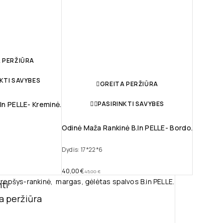
 PERŽIŪRA
KTI SAVYBES
GREITA PERŽIŪRA
PASIRINKTI SAVYBES
in PELLE- Kreminė.
Odinė Maža Rankinė B.in PELLE- Bordo.
Dydis: 17*22*6
40,00
€
45,00
€
nti
a peržiūra