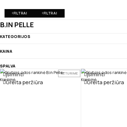
FILTRAI
FILTRAI
B.IN PELLE
KATEGORIJOS
KAINA
SPALVA
Įsiminti
Įsiminti
NETURIME
Greita peržiūra
Greita peržiūra