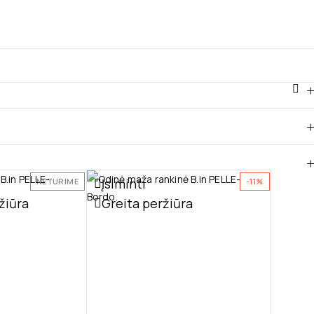
Įsiminti
NETURIME
-11%
žiūra
Greita peržiūra