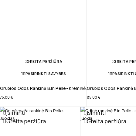
GREITA PERŽIŪRA
GREITA PE
PASIRINKTI SAVYBES
PASIRINKTI
Grubios Odos Rankinė B.in Pelle- Kreminė.
Grubios Odos Rankinė B.
75,00
€
85,00
€
Įsiminti
Įsiminti
Greita peržiūra
Greita peržiūra