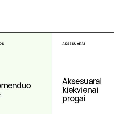
OS
AKSESUARAI
Aksesuarai
omenduo
kiekvienai
e
progai