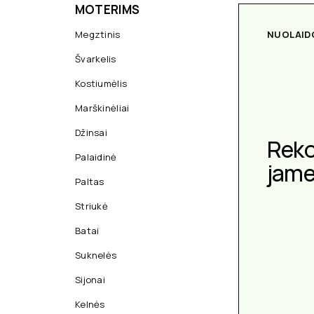
MOTERIMS
Megztinis
NUOLAID
Švarkelis
Kostiumėlis
Marškinėliai
Džinsai
Rek
Palaidinė
jam
Paltas
Striukė
Batai
Suknelės
Sijonai
Kelnės