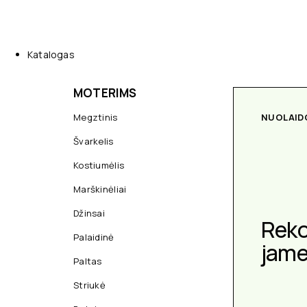
Katalogas
MOTERIMS
Megztinis
NUOLAID
Švarkelis
Kostiumėlis
Marškinėliai
Džinsai
Rek
Palaidinė
jam
Paltas
Striukė