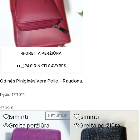
GREITA PERŽIŪRA
PASIRINKTI SAVYBES
Odinės Piniginės Vera Pelle – Raudona.
Dydis: 17*10*4
27,99
€
Įsiminti
Įsiminti
NETURIME
Greita peržiūra
Greita peržiūra