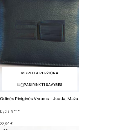
GREITA PERŽIŪRA
PASIRINKTI SAVYBES
Odinės Piniginės Vyrams – Juoda, Maža.
Dydis: 9*11*1
22,99
€