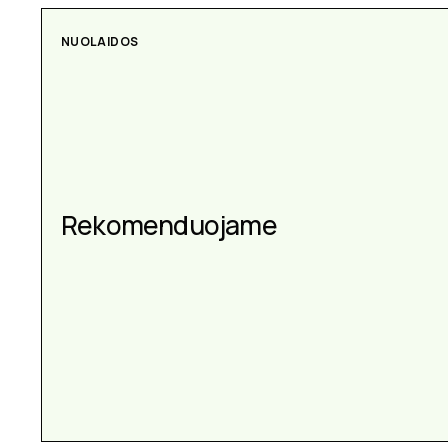
AKSESUARAI
Aksesuarai kiekvienai
progai