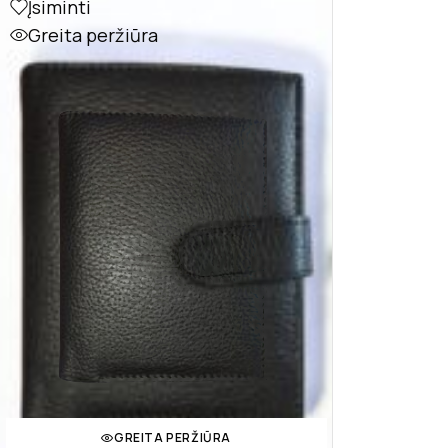
Įsiminti
Greita peržiūra
GREITA PERŽIŪRA