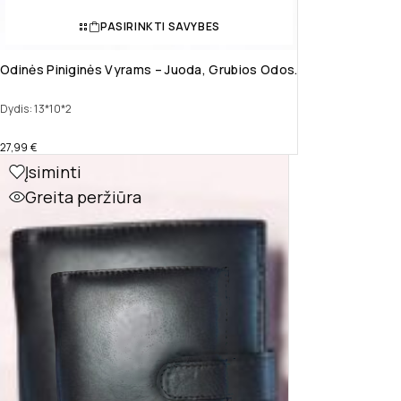
PASIRINKTI SAVYBES
Odinės Piniginės Vyrams – Juoda, Grubios Odos.
Dydis: 13*10*2
27,99
€
Įsiminti
Greita peržiūra