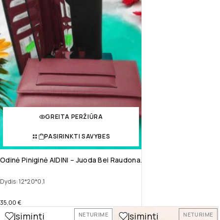
GREITA PERŽIŪRA
PASIRINKTI SAVYBES
Odinė Piniginė AIDINI – Juoda Bei Raudona.
Dydis: 12*20*0,1
35,00
€
Įsiminti
Įsiminti
NETURIME
NETURIME