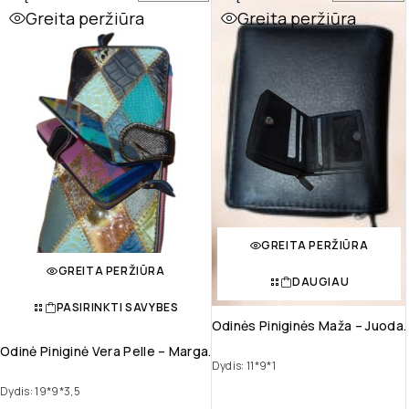
Greita peržiūra
Greita peržiūra
GREITA PERŽIŪRA
GREITA PERŽIŪRA
DAUGIAU
PASIRINKTI SAVYBES
Odinės Piniginės Maža – Juoda.
Odinė Piniginė Vera Pelle – Marga.
Dydis: 11*9*1
Dydis: 19*9*3,5