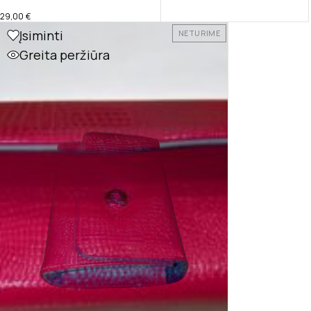
29,00
€
Įsiminti
NETURIME
Greita peržiūra