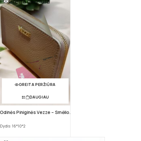
Greita peržiūra
GREITA PERŽIŪRA
DAUGIAU
Odinės Piniginės Vezze – Smėlio.
Dydis: 16*10*2