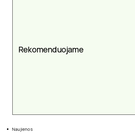
Aksesuarai kiekvienai
progai
Naujienos