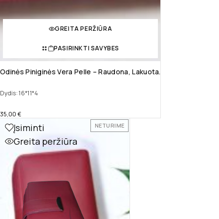
GREITA PERŽIŪRA
PASIRINKTI SAVYBES
Odinės Piniginės Vera Pelle – Raudona, Lakuota.
Dydis: 16*11*4
35,00
€
Įsiminti
NETURIME
Greita peržiūra