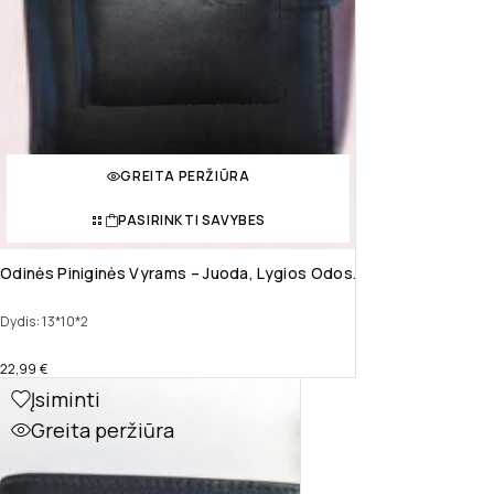
GREITA PERŽIŪRA
PASIRINKTI SAVYBES
Odinės Piniginės Vyrams – Juoda, Lygios Odos.
Dydis: 13*10*2
22,99
€
Įsiminti
Greita peržiūra