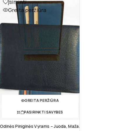
Įsiminti
Greita peržiūra
GREITA PERŽIŪRA
PASIRINKTI SAVYBES
Odinės Piniginės Vyrams – Juoda, Maža.