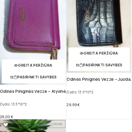
GREITA PERŽIŪRA
PASIRINKTI SAVYBES
GREITA PERŽIŪRA
PASIRINKTI SAVYBES
Odinės Piniginės Vezze – Juoda.
Odinės Piniginės Vezze – Alyvinė.
Dydis: 13.5*10*2
Dydis: 13.5*10*2
29,99
€
28,00
€
Įsiminti
NETURIME