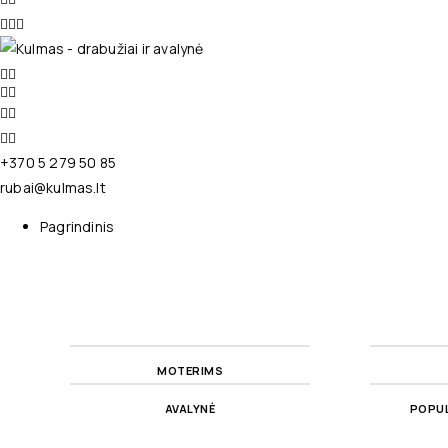
+370 5 279 50 85
rubai@kulmas.lt
Pagrindinis
MOTERIMS
AVALYNĖ
POPUL