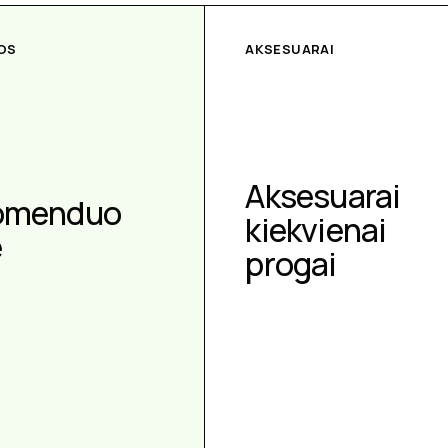
OS
AKSESUARAI
Aksesuarai
omenduo
kiekvienai
e
progai