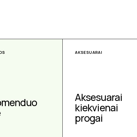
OS
AKSESUARAI
Aksesuarai
omenduo
kiekvienai
e
progai