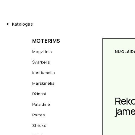
Katalogas
MOTERIMS
Megztinis
NUOLAID
Švarkelis
Kostiumėlis
Marškinėliai
Džinsai
Rek
Palaidinė
jam
Paltas
Striukė