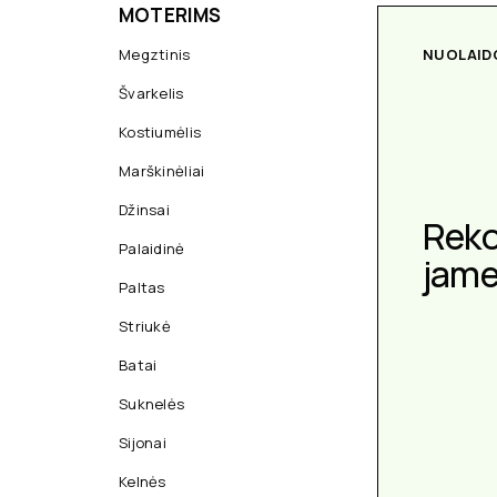
MOTERIMS
Megztinis
NUOLAID
Švarkelis
Kostiumėlis
Marškinėliai
Džinsai
Rek
Palaidinė
jam
Paltas
Striukė
Batai
Suknelės
Sijonai
Kelnės