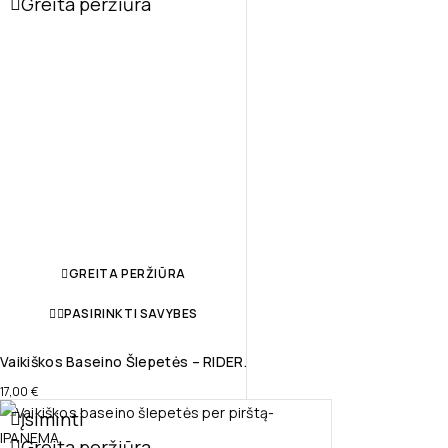
Greita peržiūra
GREITA PERŽIŪRA
PASIRINKTI SAVYBES
Vaikiškos Baseino Šlepetės – RIDER.
17,00
€
Įsiminti
Greita peržiūra