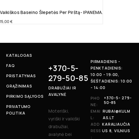
Vaikiškos Baseino Šlepetės Per Pirštą- IPANEMA.
15,00
€
KATALOGAS
PIRMADIENIS -
+370-5-
FAQ
PENKTADIENIS:
10:00 - 19:00,
279-50-85
PRISTATYMAS
ŠEŠTADIENIS: 10:00
GRĄŽINIMAS
- 14:00
DRABUŽIAI IR
AVALYNĖ
PIRKIMO SĄLYGOS
+370-5- 279-
PHO
50-85
NE:
PRIVATUMO
Moteriški,
EMAI
RUBAI@KULM
POLITIKA
L:
AS.LT
vyriški ir vaikiški
ADD
KARALIAUČIA
drabužiai,
RESS
US 8, VILNIUS
avalynė bei
: