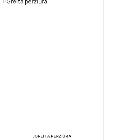
Greita peržiūra
GREITA PERŽIŪRA