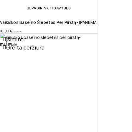
PASIRINKTI SAVYBES
Vaikiškos Baseino Šlepetės Per Pirštą- IPANEMA.
10,00
€
15,00
€
Įsiminti
Greita peržiūra