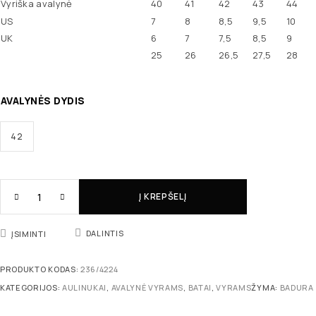
Vyriška avalynė
40
41
42
43
44
US
7
8
8,5
9,5
10
UK
6
7
7,5
8,5
9
25
26
26,5
27,5
28
AVALYNĖS DYDIS
42
Į KREPŠELĮ
DALINTIS
ĮSIMINTI
PRODUKTO KODAS:
236/4224
KATEGORIJOS:
AULINUKAI
,
AVALYNĖ VYRAMS
,
BATAI
,
VYRAMS
ŽYMA:
BADURA