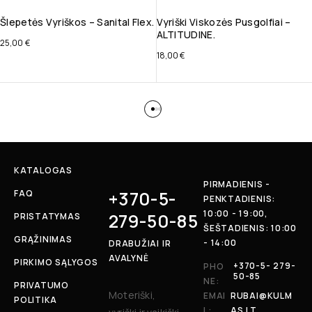
Šlepetės Vyriškos – Sanital Flex.
Vyriški Viskozės Pusgolfiai –
ALTITUDINE.
25,00
€
18,00
€
KATALOGAS
PIRMADIENIS -
+370-5-
FAQ
PENKTADIENIS:
10:00 - 19:00,
279-50-85
PRISTATYMAS
ŠEŠTADIENIS: 10:00
GRĄŽINIMAS
- 14:00
DRABUŽIAI IR
AVALYNĖ
PIRKIMO SĄLYGOS
+370-5- 279-
PHO
50-85
NE:
PRIVATUMO
Moteriški,
EMAI
RUBAI@KULM
POLITIKA
L:
AS.LT