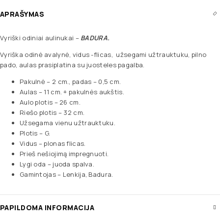
APRAŠYMAS
Vyriški odiniai aulinukai –
BADURA.
Vyriška odinė avalynė, vidus -flicas, užsegami užtrauktuku, pilno
pado, aulas prasiplatina su juosteles pagalba.
Pakulnė – 2 cm., padas – 0,5 cm.
Aulas – 11 cm. + pakulnės aukštis.
Aulo plotis – 26 cm.
Riešo plotis – 32 cm.
Užsegama vienu užtrauktuku.
Plotis – G.
Vidus – plonas flicas.
Prieš nešiojimą impregnuoti.
Lygi oda – juoda spalva.
Gamintojas – Lenkija, Badura.
PAPILDOMA INFORMACIJA