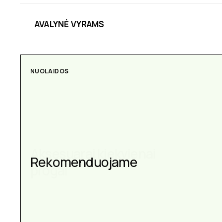
AVALYNĖ VYRAMS
AKSESUARAI
Aksesuarai kiekvienai
progai