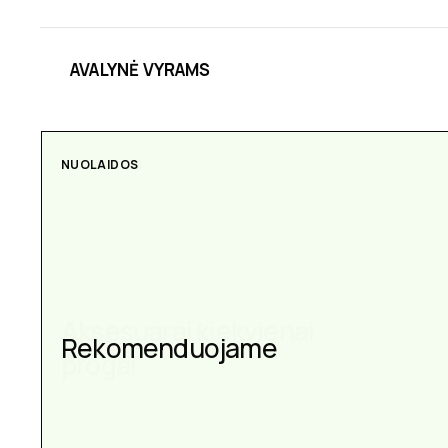
AVALYNĖ VYRAMS
AKSESUARAI
Aksesuarai kiekvienai
progai