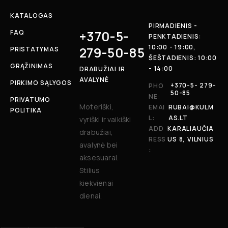
KATALOGAS
PIRMADIENIS -
+370-5-
FAQ
PENKTADIENIS:
10:00 - 19:00,
279-50-85
PRISTATYMAS
ŠEŠTADIENIS: 10:00
GRĄŽINIMAS
- 14:00
DRABUŽIAI IR
AVALYNĖ
PIRKIMO SĄLYGOS
+370-5- 279-
PHO
50-85
NE:
PRIVATUMO
Moteriški,
EMAI
RUBAI@KULM
POLITIKA
L:
AS.LT
vyriški ir vaikiški
ADD
KARALIAUČIA
drabužiai,
RESS
US 8, VILNIUS
avalynė bei
:
aksesuarai.
Stilius
kiekvienai
dienai.