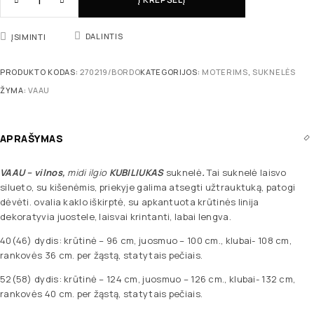
DALINTIS
ĮSIMINTI
PRODUKTO KODAS:
270219/BORDO
KATEGORIJOS:
MOTERIMS
,
SUKNELĖS
ŽYMA:
VAAU
APRAŠYMAS
VAAU – vilnos,
midi ilgio
KUBILIUKAS
suknelė
.
Tai suknelė laisvo
silueto, su kišenėmis, priekyje galima atsegti užtrauktuką, patogi
dėvėti. ovalia kaklo iškirptė, su apkantuota krūtinės linija
dekoratyvia juostele, laisvai krintanti, labai lengva.
40(46) dydis: krūtinė – 96 cm, juosmuo – 100 cm., klubai- 108 cm,
rankovės 36 cm. per žąstą, statytais pečiais.
52(58) dydis: krūtinė – 124 cm, juosmuo – 126 cm., klubai- 132 cm,
rankovės 40 cm. per žąstą, statytais pečiais.