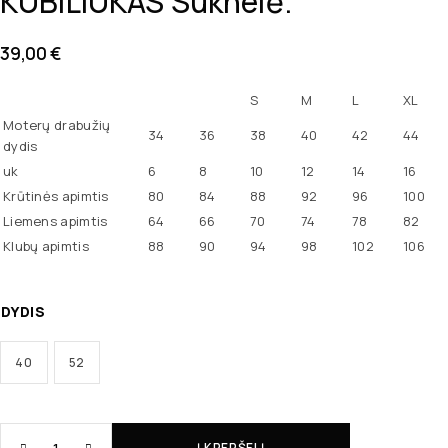
KUBILIUKAS Suknelė.
39,00
€
S
M
L
XL
Moterų drabužių
34
36
38
40
42
44
dydis
uk
6
8
10
12
14
16
Krūtinės apimtis
80
84
88
92
96
100
Liemens apimtis
64
66
70
74
78
82
Klubų apimtis
88
90
94
98
102
106
DYDIS
40
52
Į KREPŠELĮ