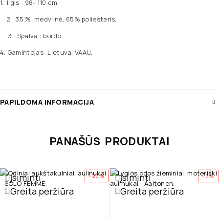
1. Ilgis : 98- 110 cm.
2. 35 % medvilnė, 65% poliesteris.
3. Spalva : bordo.
4. Gamintojas -Lietuva, VAAU.
PAPILDOMA INFORMACIJA
PANAŠŪS PRODUKTAI
Įsiminti
Įsiminti
-20%
-7%
Greita peržiūra
Greita peržiūra