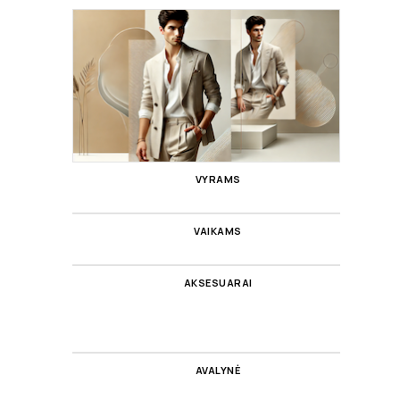
VYRAMS
VAIKAMS
AKSESUARAI
AVALYNĖ