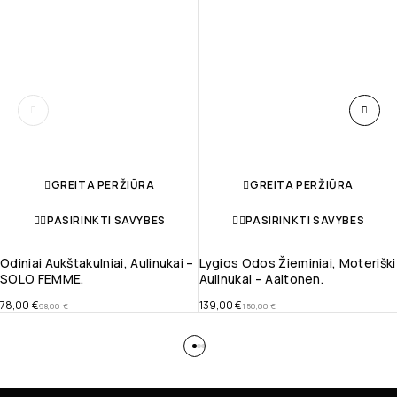
GREITA PERŽIŪRA
GREITA PERŽIŪRA
PASIRINKTI SAVYBES
PASIRINKTI SAVYBES
Odiniai Aukštakulniai, Aulinukai –
Lygios Odos Žieminiai, Moteriški
SOLO FEMME.
Aulinukai – Aaltonen.
78,00
€
139,00
€
98,00
€
150,00
€