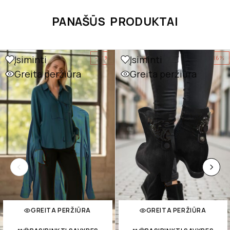
PANAŠŪS PRODUKTAI
Įsiminti
Įsiminti
-17%
-16%
Greita peržiūra
Greita peržiūra
GREITA PERŽIŪRA
GREITA PERŽIŪRA