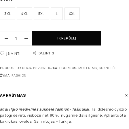
3XL
4XL
5XL
L
XXL
Į KREPŠELĮ
DALINTIS
ĮSIMINTI
PRODUKTO KODAS:
191208/0147
KATEGORIJOS:
MOTERIMS
,
SUKNELĖS
ŽYMA:
FASHION
APRAŠYMAS
Midi ilgio medvilnės suknelė fashion- Taškiukai.
Tai didesnio dydžio,
patogi dėvėti, viskozė net 90%, nugarinė dalis ilgesnė. Apkantuota
kakliukas, ovalus. Gamintojas – Turkija.