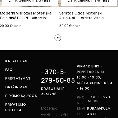
PASIRINKTI SAVYBES
PASIRINKTI SAVYBES
Moderni Viskozės Moteriška
Verstos Odos Moteriški
Palaidinė PELIPE- Albertini.
Aulinukai – Loretta Vitale.
29,00
€
80,00
€
35,00
€
95,00
€
KATALOGAS
PIRMADIENIS -
+370-5-
FAQ
PENKTADIENIS:
10:00 - 19:00,
279-50-85
PRISTATYMAS
ŠEŠTADIENIS: 10:00
GRĄŽINIMAS
- 14:00
DRABUŽIAI IR
AVALYNĖ
PIRKIMO SĄLYGOS
+370-5- 279-
PHO
50-85
NE:
PRIVATUMO
Moteriški,
EMAI
RUBAI@KULM
POLITIKA
L:
AS.LT
vyriški ir vaikiški