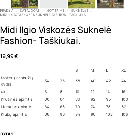
PRADŽIA
KATALOGAS
MOTERIMS
SUKNELĖS
MIDI ILGIO VISKOZĖS SUKNELĖ FASHION- TAŠKIUKAI.
Midi Ilgio Viskozės Suknelė
Fashion- Taškiukai.
19,99
€
S
M
L
XL
Moterų drabužių
34
36
38
40
42
44
dydis
uk
6
8
10
12
14
16
Krūtinės apimtis
80
84
88
92
96
100
Liemens apimtis
64
66
70
74
78
82
Klubų apimtis
88
90
94
98
102
106
DYDIS