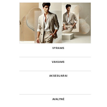
VYRAMS
VAIKAMS
AKSESUARAI
AVALYNĖ