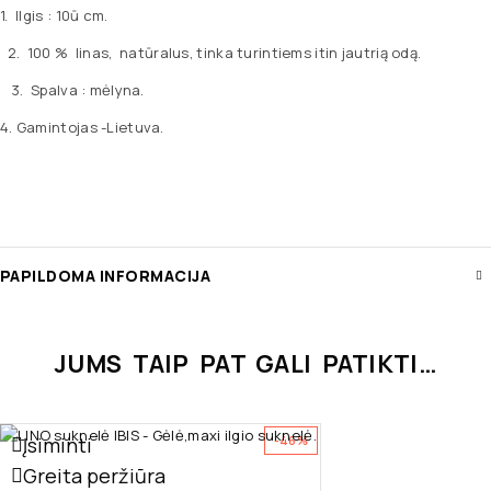
1. Ilgis : 10ū cm.
2. 100 % linas, natūralus, tinka turintiems itin jautrią odą.
3. Spalva : mėlyna.
4. Gamintojas -Lietuva.
PAPILDOMA INFORMACIJA
JUMS TAIP PAT GALI PATIKTI…
Įsiminti
-46%
Greita peržiūra