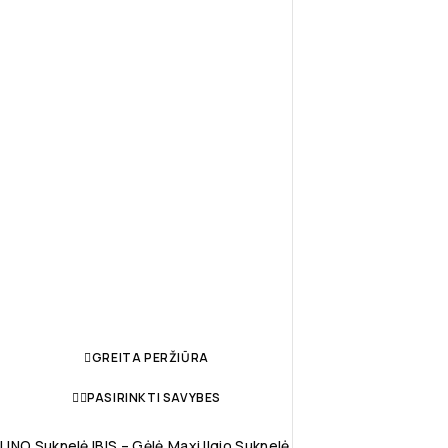
GREITA PERŽIŪRA
PASIRINKTI SAVYBES
LINO Suknelė IBIS – Gėlė,maxi Ilgio Suknelė.