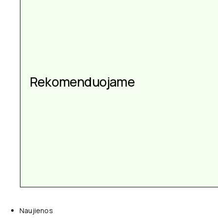
Aksesuarai kiekvienai
Rekomenduojame
progai
Naujienos