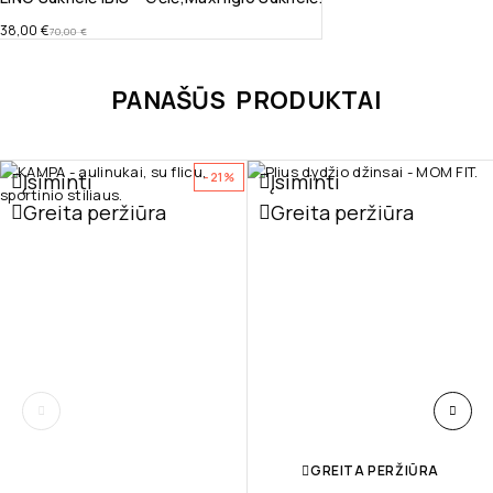
38,00
€
70,00
€
PANAŠŪS PRODUKTAI
Įsiminti
Įsiminti
-21%
Greita peržiūra
Greita peržiūra
GREITA PERŽIŪRA