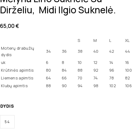
Dirželiu, Midi Ilgio Suknelė.
65,00
€
S
M
L
XL
Moterų drabužių
34
36
38
40
42
44
dydis
uk
6
8
10
12
14
16
Krūtinės apimtis
80
84
88
92
96
100
Liemens apimtis
64
66
70
74
78
82
Klubų apimtis
88
90
94
98
102
106
DYDIS
54