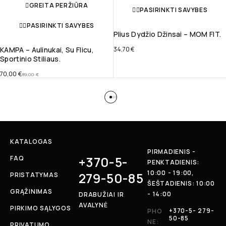
GREITA PERŽIŪRA
PASIRINKTI SAVYBES
PASIRINKTI SAVYBES
Plius Dydžio Džinsai – MOM FIT.
KAMPA – Aulinukai, Su Flicu,
34,70
€
Sportinio Stiliaus.
70,00
€
89,00
€
KATALOGAS
PIRMADIENIS -
+370-5-
FAQ
PENKTADIENIS:
10:00 - 19:00,
279-50-85
PRISTATYMAS
ŠEŠTADIENIS: 10:00
GRĄŽINIMAS
- 14:00
DRABUŽIAI IR
AVALYNĖ
PIRKIMO SĄLYGOS
+370-5- 279-
PHO
50-85
NE:
PRIVATUMO