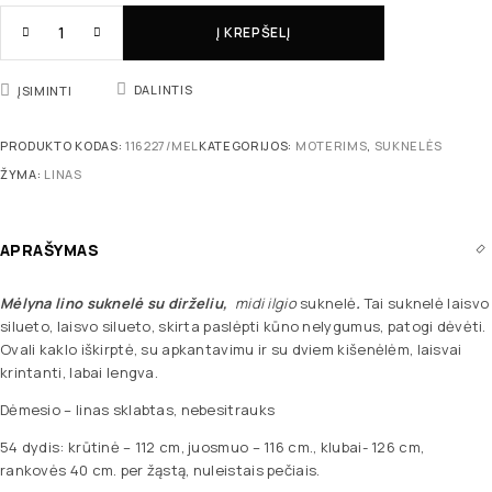
Į KREPŠELĮ
DALINTIS
ĮSIMINTI
PRODUKTO KODAS:
116227/MEL
KATEGORIJOS:
MOTERIMS
,
SUKNELĖS
ŽYMA:
LINAS
APRAŠYMAS
Mėlyna lino suknelė su dirželiu,
midi ilgio
suknelė
.
Tai suknelė laisvo
silueto, laisvo silueto, skirta paslėpti kūno nelygumus, patogi dėvėti.
Ovali kaklo iškirptė, su apkantavimu ir su dviem kišenėlėm, laisvai
krintanti, labai lengva.
Dėmesio – linas sklabtas, nebesitrauks
54 dydis: krūtinė – 112 cm, juosmuo – 116 cm., klubai- 126 cm,
rankovės 40 cm. per žąstą, nuleistais pečiais.