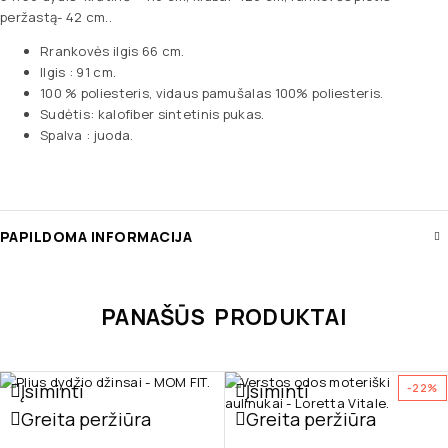
peržastą- 42 cm..
Rrankovės ilgis 66 cm.
Ilgis : 91 cm.
100 % poliesteris, vidaus pamušalas 100% poliesteris.
Sudėtis: kalofiber sintetinis pukas.
Spalva : juoda.
PAPILDOMA INFORMACIJA
PANAŠŪS PRODUKTAI
Įsiminti
Įsiminti
-22%
Greita peržiūra
Greita peržiūra