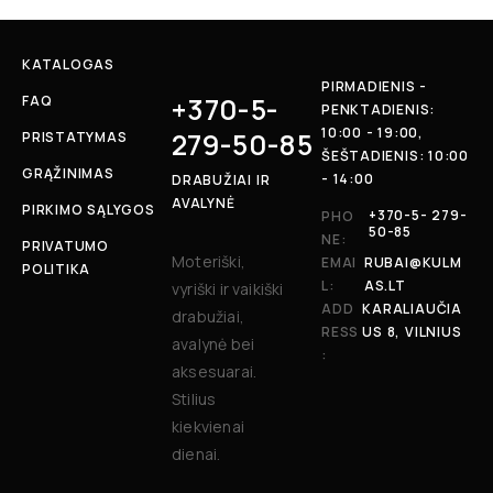
KATALOGAS
PIRMADIENIS -
+370-5-
FAQ
PENKTADIENIS:
10:00 - 19:00,
279-50-85
PRISTATYMAS
ŠEŠTADIENIS: 10:00
GRĄŽINIMAS
- 14:00
DRABUŽIAI IR
AVALYNĖ
PIRKIMO SĄLYGOS
+370-5- 279-
PHO
50-85
NE:
PRIVATUMO
Moteriški,
EMAI
RUBAI@KULM
POLITIKA
L:
AS.LT
vyriški ir vaikiški
ADD
KARALIAUČIA
drabužiai,
RESS
US 8, VILNIUS
avalynė bei
:
aksesuarai.
Stilius
kiekvienai
dienai.