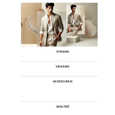
VYRAMS
VAIKAMS
AKSESUARAI
AVALYNĖ