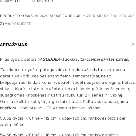
DALINTIS
ĮSIMINTI
PRODUKTO KODAS:
191242/E816
KATEGORIJOS:
MOTERIMS
,
PALTAS
,
STRIUKĖ
ŽYMA:
YASLIDDER
APRAŠYMAS
Plius dydžio paltas
YASLIDDER
–
Juodas
, tai žiemai skirtas paltas
.
Tai didesnio dydžio, patogus dėvėti, vidus užpildytas sinteponu,
gerai sulaiko šilumą net esant žemai temperatūrai, be to
kvėpuojantis- leidžia kūnui kvėpuoti, todėl nesijaučia drėgmė. Paltas
vidus ir išorė – sintetinis užpilda, tinka hipoelergiškiems žmonėms,
susagtomas knopkėmis ir užtrauktuku,turi 2 kišenes ir 1 vidinę.
Galima skalbti skalbyklėje, greitai džiūsta. Paltas su nenusegamu
kapišonu. Gamintojas – ES. Atsparus lietaus lašams
50/52 dydis: krūtinė – 112 cm, klubai- 120 cm, rankovės plotis per
žastą- 40 cm..
54/56 dydis: krūtinė – 116 cm, klubai- 126 cm, rankovės plotis