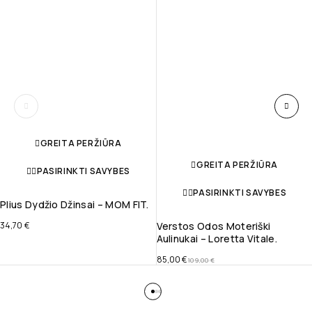
GREITA PERŽIŪRA
GREITA PERŽIŪRA
PASIRINKTI SAVYBES
PASIRINKTI SAVYBES
Plius Dydžio Džinsai – MOM FIT.
34,70
€
Verstos Odos Moteriški
Aulinukai – Loretta Vitale.
85,00
€
109,00
€