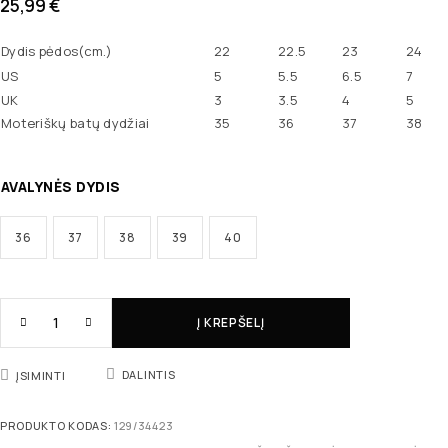
25,99
€
Dydis pėdos(cm.)
22
22.5
23
24
US
5
5.5
6.5
7
UK
3
3.5
4
5
Moteriškų batų dydžiai
35
36
37
38
AVALYNĖS DYDIS
36
37
38
39
40
Į KREPŠELĮ
DALINTIS
ĮSIMINTI
PRODUKTO KODAS:
129/34423