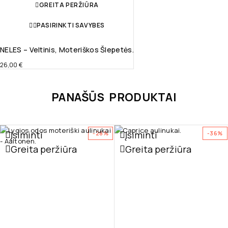
GREITA PERŽIŪRA
PASIRINKTI SAVYBES
NELES – Veltinis, Moteriškos Šlepetės.
26,00
€
PANAŠŪS PRODUKTAI
Įsiminti
Įsiminti
-28%
-36%
Greita peržiūra
Greita peržiūra