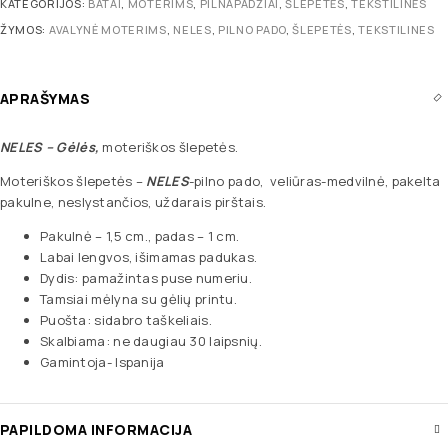
KATEGORIJOS:
BATAI
,
MOTERIMS
,
PILNAPADŽIAI
,
ŠLEPETĖS
,
TEKSTILINĖS
ŽYMOS:
AVALYNĖ MOTERIMS
,
NELES
,
PILNO PADO
,
ŠLEPETĖS
,
TEKSTILINES
APRAŠYMAS
NELES
– Gėlės,
moteriškos šlepetės.
Moteriškos šlepetės –
NELES
-pilno pado, veliūras-medvilnė, pakelta
pakulne, neslystančios, uždarais pirštais.
Pakulnė – 1,5 cm., padas – 1 cm.
Labai lengvos, išimamas padukas.
Dydis: pamažintas puse numeriu.
Tamsiai mėlyna su gėlių printu.
Puošta: sidabro taškeliais.
Skalbiama: ne daugiau 30 laipsnių.
Gamintoja- Ispanija
PAPILDOMA INFORMACIJA