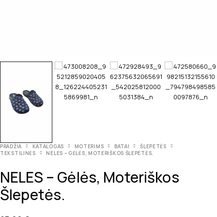
PRADŽIA
KATALOGAS
MOTERIMS
BATAI
ŠLEPETĖS
TEKSTILINĖS
NELES – GĖLĖS, MOTERIŠKOS ŠLEPETĖS.
NELES – Gėlės, Moteriškos
Šlepetės.