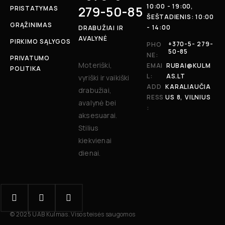
10:00 - 19:00,
279-50-85
PRISTATYMAS
ŠEŠTADIENIS: 10:00
GRĄŽINIMAS
- 14:00
DRABUŽIAI IR
AVALYNĖ
PIRKIMO SĄLYGOS
+370-5- 279-
PHO
50-85
NE:
PRIVATUMO
Moteriški,
EMAI
RUBAI@KULM
POLITIKA
L:
AS.LT
vyriški ir vaikiški
ADD
KARALIAUČIA
drabužiai,
RESS
US 8, VILNIUS
avalynė bei
:
aksesuarai.
Stilius
kiekvienai
dienai.
© 2025 UAB Kulmas. Visos teisės saugomos