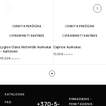
GREITA PERŽIŪRA
GREITA PERŽIŪRA
PASIRINKTI SAVYBES
PASIRINKTI SAVYBES
Lygios Odos Moteriški Aulinukai
Caprice Aulinukai.
– Aaltonen.
70,00
€
109,00
€
115,00
€
159,00
€
KATALOGAS
PIRMADIENIS -
+370-5-
FAQ
PENKTADIENIS: