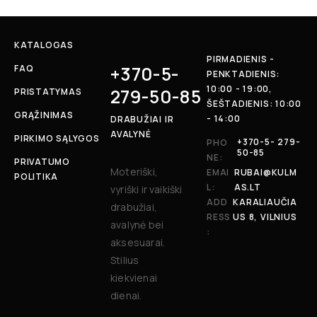
KATALOGAS
PIRMADIENIS -
+370-5-
FAQ
PENKTADIENIS:
10:00 - 19:00,
279-50-85
PRISTATYMAS
ŠEŠTADIENIS: 10:00
GRĄŽINIMAS
- 14:00
DRABUŽIAI IR
AVALYNĖ
PIRKIMO SĄLYGOS
+370-5- 279-
PHO
50-85
NE:
PRIVATUMO
Moteriški,
EMAI
RUBAI@KULM
POLITIKA
L:
AS.LT
vyriški ir vaikiški
ADD
KARALIAUČIA
drabužiai,
RESS
US 8, VILNIUS
avalynė bei
:
aksesuarai.
Stilius
kiekvienai
dienai.