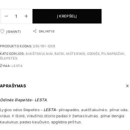
Į KREPŠELĮ
DALINTIS
ĮSIMINTI
PRODUKTO KODAS:
236/181-1208
KATEGORIJOS:
AUKŠTAKULNIAI
,
BATAI
,
MOTERIMS
,
ODINĖS
,
PILNAPADŽIAI
,
ŠLEPETĖS
ŽYMA:
LESTA
APRAŠYMAS
Odinės šlepetės
– LESTA
.
Lygios odos šlepetės –
LESTA
– pilnapadės, aukštakulnės, pilnai oda,
vidus ir išorė, vidutinio storio padas ir žemas kulnas, pilnai dengia
kauliukus, padas kaučiuko, apglėbia pirštus.