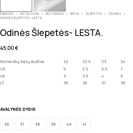
PRADŽIA
KATALOGAS
MOTERIMS
BATAI
ŠLEPETĖS
ODINĖS
ODINĖS ŠLEPETĖS- LESTA.
Odinės Šlepetės- LESTA.
45,00
€
Moteriškų batų dydžiai
22
22,5
23
24
US
5
5,5
6,5
7
UK
3
3,5
4
5
LT
35
36
37
38
AVALYNĖS DYDIS
36
37
38
39
40
41