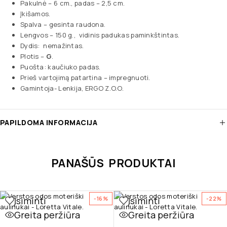
Pakulnė – 6 cm., padas – 2,5 cm.
Įkišamos.
Spalva – gesinta raudona.
Lengvos – 150 g., vidinis padukas paminkštintas.
Dydis: nemažintas.
Plotis –
G
.
Puošta: kaučiuko padas.
Prieš vartojimą patartina – impregnuoti.
Gamintoja- Lenkija, ERGO Z.O.O.
PAPILDOMA INFORMACIJA
PANAŠŪS PRODUKTAI
Įsiminti
Įsiminti
-16%
-22%
Greita peržiūra
Greita peržiūra