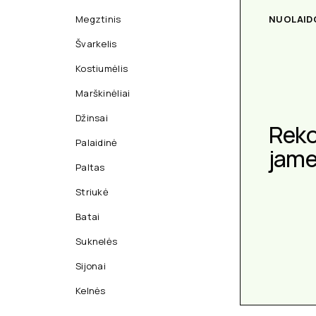
Megztinis
NUOLAID
Švarkelis
Kostiumėlis
Marškinėliai
Džinsai
Rek
Palaidinė
jam
Paltas
Striukė
Batai
Suknelės
Sijonai
Kelnės