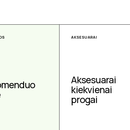
OS
AKSESUARAI
Aksesuarai
omenduo
kiekvienai
e
progai