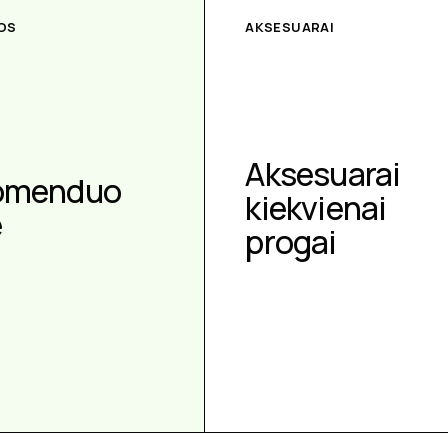
OS
AKSESUARAI
Aksesuarai
omenduo
kiekvienai
e
progai