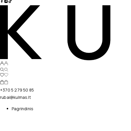
+370 5 279 50 85
rubai@kulmas.lt
Pagrindinis