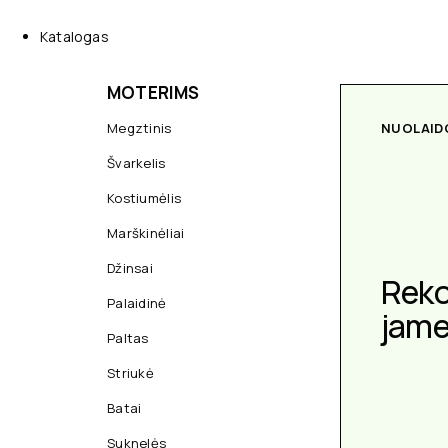
Katalogas
MOTERIMS
Megztinis
NUOLAID
Švarkelis
Kostiumėlis
Marškinėliai
Džinsai
Rek
Palaidinė
jam
Paltas
Striukė
Batai
Suknelės