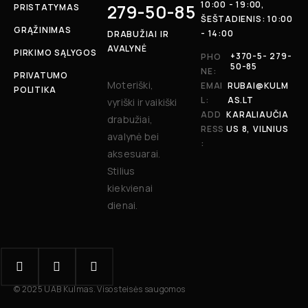
10:00 - 19:00,
279-50-85
PRISTATYMAS
ŠEŠTADIENIS: 10:00
GRĄŽINIMAS
- 14:00
DRABUŽIAI IR
AVALYNĖ
PIRKIMO SĄLYGOS
+370-5- 279-
PHO
50-85
NE:
PRIVATUMO
Moteriški,
EMAI
RUBAI@KULM
POLITIKA
L:
AS.LT
vyriški ir vaikiški
ADD
KARALIAUČIA
drabužiai,
RESS
US 8, VILNIUS
avalynė bei
:
aksesuarai.
Stilius
kiekvienai
dienai.
© 2025 UAB Kulmas. Visos teisės saugomos