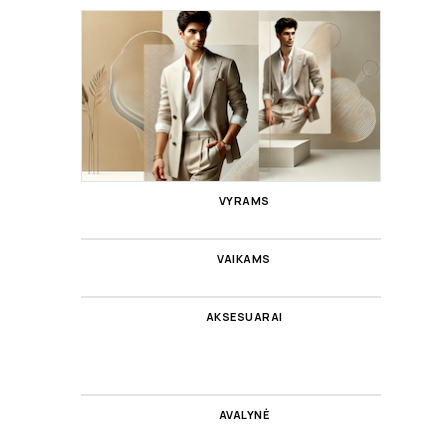
VYRAMS
VAIKAMS
AKSESUARAI
AVALYNĖ