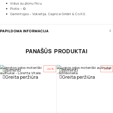
Vidus su plonu flicu.
Plotis –
G
.
Gamintojas – Vokietija, Caprice GmbH & Co KG.
PAPILDOMA INFORMACIJA
PANAŠŪS PRODUKTAI
Įsiminti
Įsiminti
-24%
-25%
Greita peržiūra
Greita peržiūra