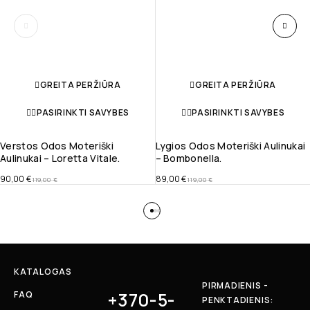
GREITA PERŽIŪRA
GREITA PERŽIŪRA
PASIRINKTI SAVYBES
PASIRINKTI SAVYBES
Verstos Odos Moteriški
Lygios Odos Moteriški Aulinukai
Aulinukai – Loretta Vitale.
– Bombonella.
90,00
€
89,00
€
119,00
€
119,00
€
KATALOGAS
PIRMADIENIS -
+370-5-
FAQ
PENKTADIENIS: