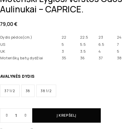
Aulinukai – CAPRICE.
79,00
€
Dydis pėdos(cm.)
22
22.5
23
24
US
5
5.5
6.5
7
UK
3
3.5
4
5
Moteriškų batų dydžiai
35
36
37
38
AVALYNĖS DYDIS
37 1/2
38
38 1/2
Į KREPŠELĮ