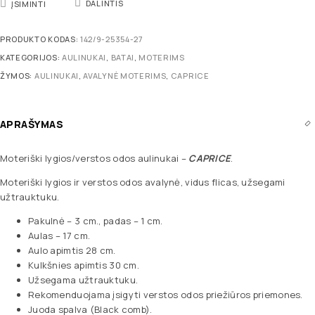
DALINTIS
ĮSIMINTI
PRODUKTO KODAS:
142/9-25354-27
KATEGORIJOS:
AULINUKAI
,
BATAI
,
MOTERIMS
ŽYMOS:
AULINUKAI
,
AVALYNĖ MOTERIMS
,
CAPRICE
APRAŠYMAS
Moteriški lygios/verstos odos aulinukai –
CAPRICE
.
Moteriški lygios ir verstos odos avalynė, vidus flicas, užsegami
užtrauktuku.
Pakulnė – 3 cm., padas – 1 cm.
Aulas – 17 cm.
Aulo apimtis 28 cm.
Kulkšnies apimtis 30 cm.
Užsegama užtrauktuku.
Rekomenduojama įsigyti verstos odos priežiūros priemones.
Juoda spalva (Black comb).