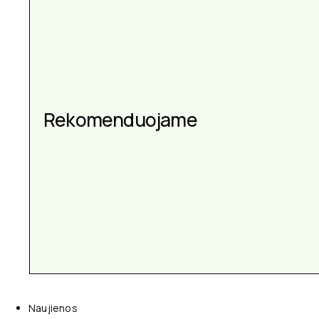
Aksesuarai kiekvienai
Rekomenduojame
progai
Naujienos