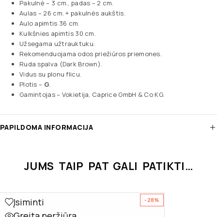
Pakulnė – 3 cm., padas – 2 cm.
Aulas – 26 cm. + pakulnės aukštis.
Aulo apimtis 36 cm.
Kulkšnies apimtis 30 cm.
Užsegama užtrauktuku.
Rekomenduojama odos priežiūros priemones.
Ruda spalva (Dark Brown).
Vidus su plonu flicu.
Plotis –
G
.
Gamintojas – Vokietija, Caprice GmbH & Co KG.
PAPILDOMA INFORMACIJA
JUMS TAIP PAT GALI PATIKTI…
Įsiminti
-28%
Greita peržiūra