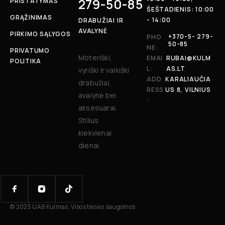
279-50-85
PRISTATYMAS
ŠEŠTADIENIS: 10:00
GRĄŽINIMAS
- 14:00
DRABUŽIAI IR
AVALYNĖ
PIRKIMO SĄLYGOS
+370-5- 279-
PHO
50-85
NE:
PRIVATUMO
Moteriški,
EMAI
RUBAI@KULM
POLITIKA
L:
AS.LT
vyriški ir vaikiški
ADD
KARALIAUČIA
drabužiai,
RESS
US 8, VILNIUS
avalynė bei
:
aksesuarai.
Stilius
kiekvienai
dienai.
© 2025 UAB Kulmas. Visos teisės saugomos