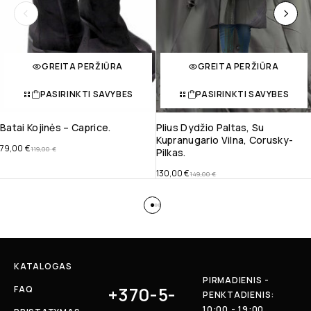
GREITA PERŽIŪRA
GREITA PERŽIŪRA
PASIRINKTI SAVYBES
PASIRINKTI SAVYBES
Batai Kojinės – Caprice.
Plius Dydžio Paltas, Su
Kupranugario Vilna, Corusky-
79,00
€
119,00
€
Pilkas.
130,00
€
149,00
€
KATALOGAS
PIRMADIENIS -
+370-5-
FAQ
PENKTADIENIS:
10:00 - 19:00,