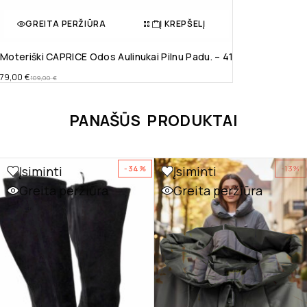
GREITA PERŽIŪRA
Į KREPŠELĮ
Moteriški CAPRICE Odos Aulinukai Pilnu Padu. – 41
79,00
€
109,00
€
PANAŠŪS PRODUKTAI
Įsiminti
Įsiminti
-34%
-13%
Greita peržiūra
Greita peržiūra