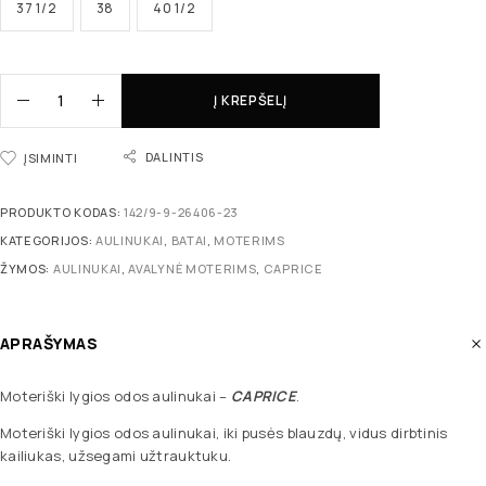
37 1/2
38
40 1/2
Į KREPŠELĮ
DALINTIS
ĮSIMINTI
PRODUKTO KODAS:
142/9-9-26406-23
KATEGORIJOS:
AULINUKAI
,
BATAI
,
MOTERIMS
ŽYMOS:
AULINUKAI
,
AVALYNĖ MOTERIMS
,
CAPRICE
APRAŠYMAS
Moteriški lygios odos aulinukai –
CAPRICE
.
Moteriški lygios odos aulinukai, iki pusės blauzdų, vidus dirbtinis
kailiukas, užsegami užtrauktuku.