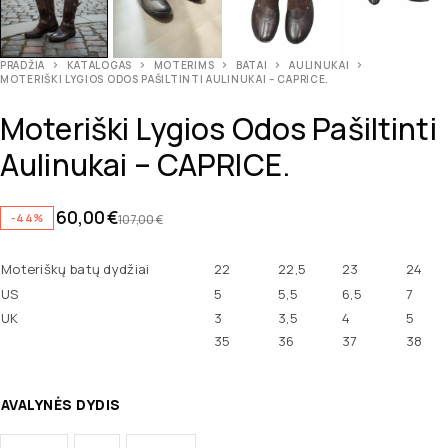
PRADŽIA
KATALOGAS
MOTERIMS
BATAI
AULINUKAI
MOTERIŠKI LYGIOS ODOS PAŠILTINTI AULINUKAI – CAPRICE.
Moteriški Lygios Odos Pašiltinti
Aulinukai – CAPRICE.
60,00
€
-44%
107,00
€
Moteriškų batų dydžiai
22
22,5
23
24
US
5
5,5
6,5
7
UK
3
3,5
4
5
35
36
37
38
AVALYNĖS DYDIS