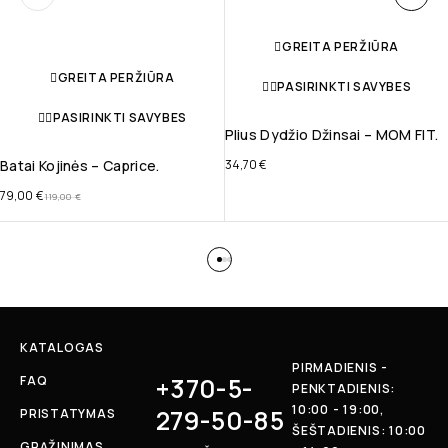
GREITA PERŽIŪRA
GREITA PERŽIŪRA
PASIRINKTI SAVYBES
PASIRINKTI SAVYBES
Plius Dydžio Džinsai – MOM FIT.
Batai Kojinės – Caprice.
34,70
€
79,00
€
119,00
€
KATALOGAS
PIRMADIENIS -
+370-5-
FAQ
PENKTADIENIS:
10:00 - 19:00,
279-50-85
PRISTATYMAS
ŠEŠTADIENIS: 10:00
GRĄŽINIMAS