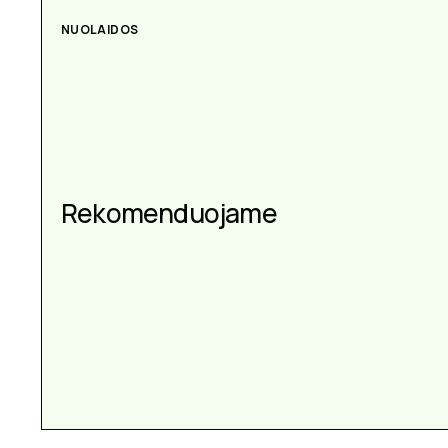
NUOLAIDOS
AKSESUARAI
Aksesuarai kiekvienai
Rekomenduojame
progai