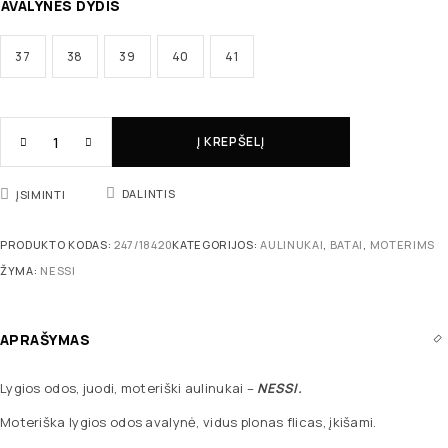
AVALYNĖS DYDIS
37
38
39
40
41
Į KREPŠELĮ
DALINTIS
ĮSIMINTI
PRODUKTO KODAS:
247/18420
KATEGORIJOS:
AULINUKAI
,
BATAI
,
MOTERIMS
ŽYMA:
NESSI
APRAŠYMAS
Lygios odos, juodi, moteriški aulinukai –
NESSI.
Moteriška lygios odos avalynė, vidus plonas flicas, įkišami.