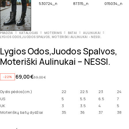
PRADŽIA
KATALOGAS
MOTERIMS
BATAI
AULINUKAI
LYGIOS ODOS,JUODOS SPALVOS, MOTERIŠKI AULINUKAI – NESSI.
Lygios Odos,juodos Spalvos,
Moteriški Aulinukai – NESSI.
69,00
€
-22%
89,00
€
Dydis pėdos(cm.)
22
22.5
23
24
US
5
5.5
6.5
7
UK
3
3.5
4
5
Moteriškų batų dydžiai
35
36
37
38