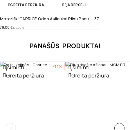
GREITA PERŽIŪRA
Į KREPŠELĮ
Moteriški CAPRICE Odos Aulinukai Pilnu Padu. – 37
79,00
€
109,00
€
PANAŠŪS PRODUKTAI
Įsiminti
Įsiminti
-34%
Greita peržiūra
Greita peržiūra