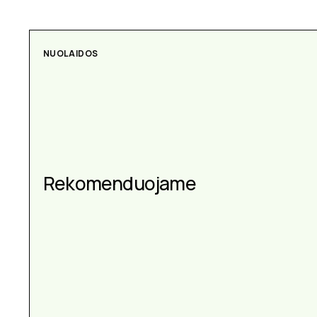
NUOLAIDOS
AKSESUARAI
Aksesuarai kiekvienai
Rekomenduojame
progai