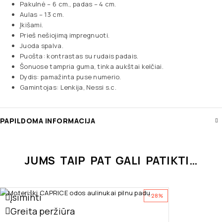
Pakulnė – 6 cm., padas – 4 cm.
Aulas – 13 cm.
Įkišami.
Prieš nešiojimą impregnuoti.
Juoda spalva.
Puošta: kontrastas su rudais padais.
Šonuose tampria guma, tinka aukštai kelčiai.
Dydis: pamažinta puse numerio.
Gamintojas: Lenkija, Nessi s.c.
PAPILDOMA INFORMACIJA
JUMS TAIP PAT GALI PATIKTI…
Įsiminti
-28%
Greita peržiūra