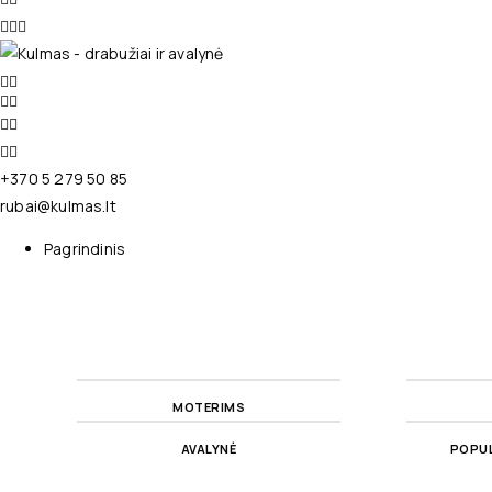
+370 5 279 50 85
rubai@kulmas.lt
Pagrindinis
MOTERIMS
AVALYNĖ
POPUL