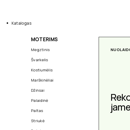
Katalogas
MOTERIMS
Megztinis
NUOLAID
Švarkelis
Kostiumėlis
Marškinėliai
Džinsai
Rek
Palaidinė
jam
Paltas
Striukė