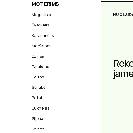
MOTERIMS
Megztinis
NUOLAID
Švarkelis
Kostiumėlis
Marškinėliai
Džinsai
Rek
Palaidinė
jam
Paltas
Striukė
Batai
Suknelės
Sijonai
Kelnės