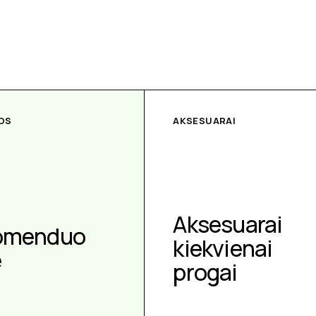
OS
AKSESUARAI
Aksesuarai
omenduo
kiekvienai
e
progai