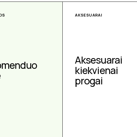
OS
AKSESUARAI
Aksesuarai
omenduo
kiekvienai
e
progai