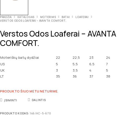
PRADŽIA
KATALOGAS
MOTERIMS
BATAI
LOAFERAI
VERSTOS ODOS LOAFERAI – AVANTA COMFORT.
Verstos Odos Loaferai – AVANTA
COMFORT.
Moteriškų batų dydžiai
22
22,5
23
24
US
5
5,5
6,5
7
UK
3
3,5
4
5
LT
35
36
37
38
PRODUKTO ŠIUO METU NETURIME.
DALINTIS
ĮSIMINTI
PRODUKTO KODAS:
146/AC-5-670