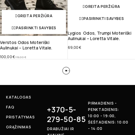
GREITA PERŽIŪRA
GREITA PERŽIŪRA
PASIRINKTI SAVYBES
PASIRINKTI SAVYBES
Lygios Odos, Trumpi Moteriški
Aulinukai – Loretta Vitale.
Verstos Odos Moteriški
Aulinukai – Loretta Vitale.
69,00
€
100,00
€
119,00
€
KATALOGAS
PIRMADIENIS -
+370-5-
FAQ
PENKTADIENIS:
10:00 - 19:00,
279-50-85
PRISTATYMAS
ŠEŠTADIENIS: 10:00
GRĄŽINIMAS
- 14:00
DRABUŽIAI IR