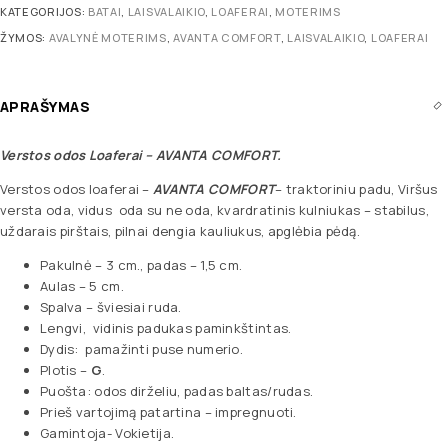
KATEGORIJOS:
BATAI
,
LAISVALAIKIO
,
LOAFERAI
,
MOTERIMS
ŽYMOS:
AVALYNĖ MOTERIMS
,
AVANTA COMFORT
,
LAISVALAIKIO
,
LOAFERAI
APRAŠYMAS
Verstos odos Loaferai
– AVANTA COMFORT.
Verstos odos loaferai –
AVANTA COMFORT
– traktoriniu padu, Viršus
versta oda, vidus oda su ne oda, kvardratinis kulniukas – stabilus,
uždarais pirštais, pilnai dengia kauliukus, apglėbia pėdą.
Pakulnė – 3 cm., padas – 1,5 cm.
Aulas – 5 cm.
Spalva – šviesiai ruda.
Lengvi, vidinis padukas paminkštintas.
Dydis: pamažinti puse numerio.
Plotis –
G
.
Puošta: odos dirželiu, padas baltas/rudas.
Prieš vartojimą patartina – impregnuoti.
Gamintoja- Vokietija.