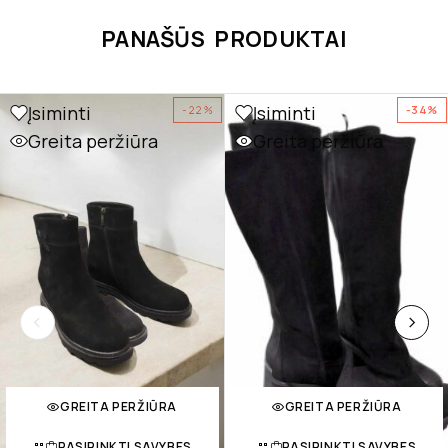
PANAŠŪS PRODUKTAI
Įsiminti
Įsiminti
-22%
-34%
Greita peržiūra
Greita peržiūra
GREITA PERŽIŪRA
GREITA PERŽIŪRA
PASIRINKTI SAVYBES
PASIRINKTI SAVYBES