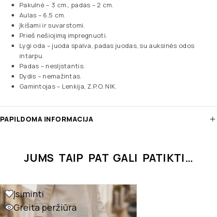
Pakulnė – 3 cm., padas – 2 cm.
Aulas – 6,5 cm.
Įkišami ir suvarstomi.
Prieš nešiojimą impregnuoti.
Lygi oda – juoda spalva, padas juodas, su auksinės odos
intarpu.
Padas – neslįstantis.
Dydis – nemažintas.
Gamintojas – Lenkija, Z.P.O. NIK.
PAPILDOMA INFORMACIJA
JUMS TAIP PAT GALI PATIKTI…
Įsiminti
Greita peržiūra