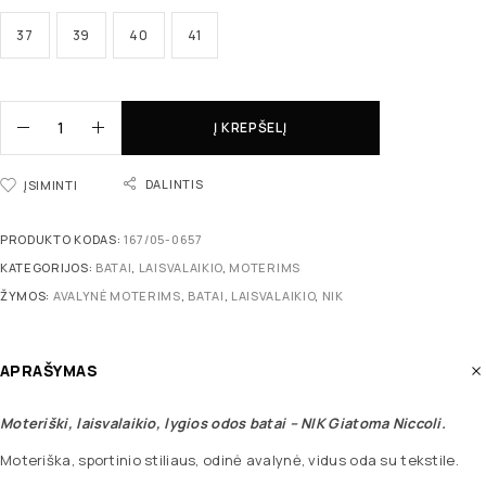
37
39
40
41
Į KREPŠELĮ
DALINTIS
ĮSIMINTI
PRODUKTO KODAS:
167/05-0657
KATEGORIJOS:
BATAI
,
LAISVALAIKIO
,
MOTERIMS
ŽYMOS:
AVALYNĖ MOTERIMS
,
BATAI
,
LAISVALAIKIO
,
NIK
APRAŠYMAS
Moteriški, laisvalaikio, lygios odos batai – NIK Giatoma Niccoli.
Moteriška, sportinio stiliaus, odinė avalynė, vidus oda su tekstile.