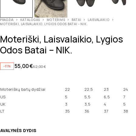
PRADŽIA
KATALOGAS
MOTERIMS
BATAI
LAISVALAIKIO
MOTERIŠKI, LAISVALAIKIO, LYGIOS ODOS BATAI – NIK.
Moteriški, Laisvalaikio, Lygios
Odos Batai – NIK.
55,00
€
-11%
62,00
€
Moteriškų batų dydžiai
22
22,5
23
24
US
5
5,5
6,5
7
UK
3
3,5
4
5
LT
35
36
37
38
AVALYNĖS DYDIS