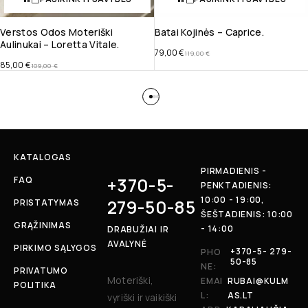
Verstos Odos Moteriški
Batai Kojinės – Caprice.
Aulinukai – Loretta Vitale.
79,00
€
119,00
€
85,00
€
109,00
€
KATALOGAS
PIRMADIENIS -
+370-5-
FAQ
PENKTADIENIS:
10:00 - 19:00,
279-50-85
PRISTATYMAS
ŠEŠTADIENIS: 10:00
GRĄŽINIMAS
- 14:00
DRABUŽIAI IR
AVALYNĖ
PIRKIMO SĄLYGOS
+370-5- 279-
PHO
50-85
NE:
PRIVATUMO
Moteriški,
EMAI
RUBAI@KULM
POLITIKA
L:
AS.LT
vyriški ir vaikiški